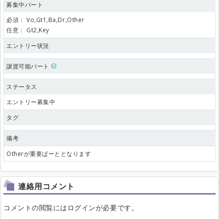
募集中パート
必須：
Vo,Gt1,Ba,Dr,Other
任意：
Gt2,Key
エントリー状況
譲渡可能パート
ステータス
エントリー募集中
タグ
備考
Otherが重要ぱーととなります
連絡用コメント
コメントの閲覧にはログインが必要です。