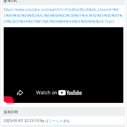
参考URL
https://www.youtube.com/watch?v=X1n6fqs9Qo8&ab_channel=%E
5%B9%B3%E6%B2%A2%E6%86%82%28%E5%9C%92%E5%85%90%
29%28CV%3A%E7%B1%B3%E6%BE%A4%E5%86%86%29-Topic
追加日時
2025/01/07 22:23:10 by
ばくーしゃ
さん