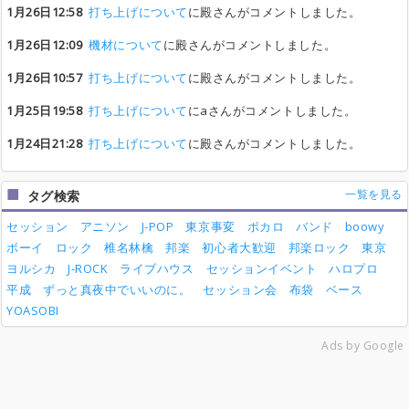
1月26日12:58
打ち上げについて
に殿さんがコメントしました。
1月26日12:09
機材について
に殿さんがコメントしました。
1月26日10:57
打ち上げについて
に殿さんがコメントしました。
1月25日19:58
打ち上げについて
にaさんがコメントしました。
1月24日21:28
打ち上げについて
に殿さんがコメントしました。
一覧を見る
タグ検索
セッション
アニソン
J-POP
東京事変
ボカロ
バンド
boowy
ボーイ
ロック
椎名林檎
邦楽
初心者大歓迎
邦楽ロック
東京
ヨルシカ
J-ROCK
ライブハウス
セッションイベント
ハロプロ
平成
ずっと真夜中でいいのに。
セッション会
布袋
ベース
YOASOBI
Ads by Google