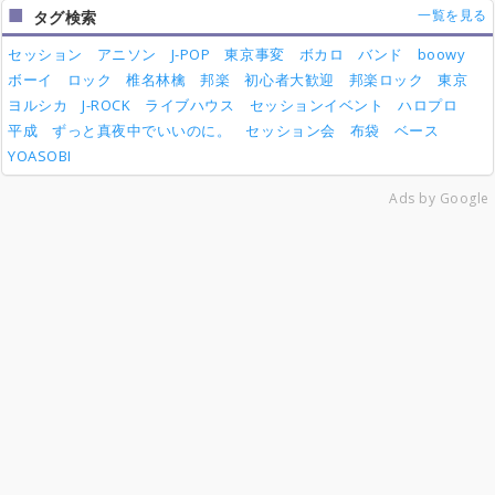
一覧を見る
タグ検索
セッション
アニソン
J-POP
東京事変
ボカロ
バンド
boowy
ボーイ
ロック
椎名林檎
邦楽
初心者大歓迎
邦楽ロック
東京
ヨルシカ
J-ROCK
ライブハウス
セッションイベント
ハロプロ
平成
ずっと真夜中でいいのに。
セッション会
布袋
ベース
YOASOBI
Ads by Google