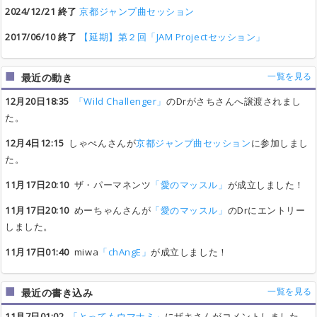
2024/12/21 終了
京都ジャンプ曲セッション
2017/06/10 終了
【延期】第２回「JAM Projectセッション」
一覧を見る
最近の動き
12月20日18:35
「Wild Challenger」
のDrがさちさんへ譲渡されまし
た。
12月4日12:15
しゃぺんさんが
京都ジャンプ曲セッション
に参加しまし
た。
11月17日20:10
ザ・パーマネンツ
「愛のマッスル」
が成立しました！
11月17日20:10
めーちゃんさんが
「愛のマッスル」
のDrにエントリー
しました。
11月17日01:40
miwa
「chAngE」
が成立しました！
一覧を見る
最近の書き込み
11月7日01:02
「とってもウマナミ」
にザキさんがコメントしました。