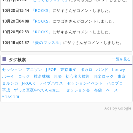
10月20日15:14
「ROCKS」
にザキさんがコメントしました。
10月20日04:08
「ROCKS」
につばささんがコメントしました。
10月20日02:53
「ROCKS」
にザキさんがコメントしました。
10月18日01:37
「愛のマッスル」
にザキさんがコメントしました。
一覧を見る
タグ検索
セッション
アニソン
J-POP
東京事変
ボカロ
バンド
boowy
ボーイ
ロック
椎名林檎
邦楽
初心者大歓迎
邦楽ロック
東京
ヨルシカ
J-ROCK
ライブハウス
セッションイベント
ハロプロ
平成
ずっと真夜中でいいのに。
セッション会
布袋
ベース
YOASOBI
Ads by Google