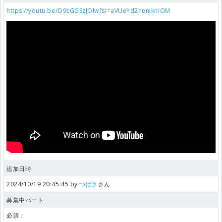
https://youtu.be/O9cGGSzJOlw?si=aVUeYd2henjkniOM
追加日時
2024/10/19 20:45:45 by
つばさ
さん
募集中パート
必須：