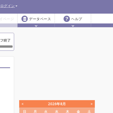
ログイン
イページ
データベース
ヘルプ
2026年8月
日
月
火
水
木
金
土