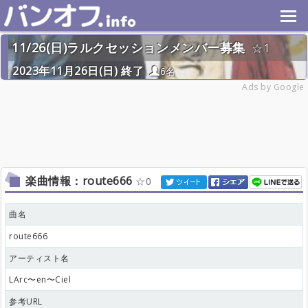
11/26(日)ラルクセッションメンバー募集
1
2023年11月26日(日) 終了
6名
Ads by Google
楽曲情報：route666
0
曲名
route666
アーティスト名
LArc〜en〜Ciel
参考URL