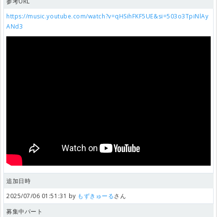
参考URL
https://music.youtube.com/watch?v=qHSihFKF5UE&si=503o3TpiNlAy
ANd3
追加日時
2025/07/06 01:51:31 by
もずきゅーる
さん
募集中パート