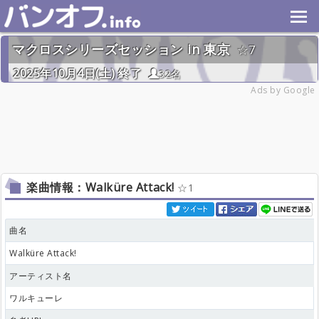
マクロスシリーズセッション in 東京
7
2025年10月4日(土) 終了
32名
Ads by Google
楽曲情報：Walküre Attack!
1
曲名
Walküre Attack!
アーティスト名
ワルキューレ