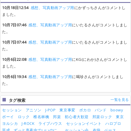
10月18日12:54
感想、写真動画アップ用
にかずっちさんがコメントし
ました。
10月7日07:46
感想、写真動画アップ用
にいたるさんがコメントしまし
た。
10月7日07:44
感想、写真動画アップ用
にいたるさんがコメントしまし
た。
10月6日22:08
感想、写真動画アップ用
にKG(にわか)さんがコメントし
ました。
10月6日19:34
感想、写真動画アップ用
に喝珍さんがコメントしまし
た。
一覧を見る
タグ検索
セッション
アニソン
J-POP
東京事変
ボカロ
バンド
boowy
ボーイ
ロック
椎名林檎
邦楽
初心者大歓迎
邦楽ロック
東京
ヨルシカ
J-ROCK
ライブハウス
セッションイベント
ハロプロ
平成
ずっと真夜中でいいのに。
セッション会
布袋
ベース