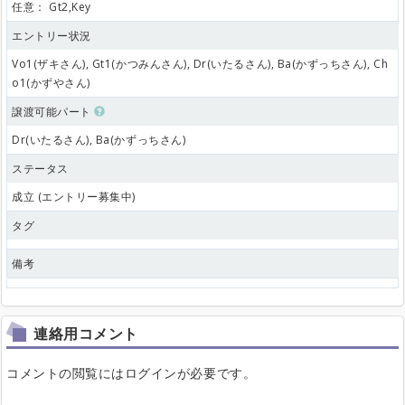
任意：
Gt2,Key
エントリー状況
Vo1(ザキさん), Gt1(かつみんさん), Dr(いたるさん), Ba(かずっちさん), Ch
o1(かずやさん)
譲渡可能パート
Dr(いたるさん), Ba(かずっちさん)
ステータス
成立 (エントリー募集中)
タグ
備考
連絡用コメント
コメントの閲覧にはログインが必要です。