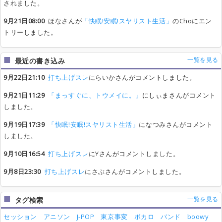
されました。
9月21日08:00
ほなさんが
「快眠!安眠!スヤリスト生活」
のChoにエン
トリーしました。
一覧を見る
最近の書き込み
9月22日21:10
打ち上げスレ
にらいかさんがコメントしました。
9月21日11:29
「まっすぐに、トウメイに。」
にしぃまさんがコメント
しました。
9月19日17:39
「快眠!安眠!スヤリスト生活」
になつみさんがコメント
しました。
9月10日16:54
打ち上げスレ
にYさんがコメントしました。
9月8日23:30
打ち上げスレ
にさぶさんがコメントしました。
一覧を見る
タグ検索
セッション
アニソン
J-POP
東京事変
ボカロ
バンド
boowy