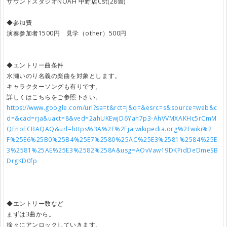
サウンドスタジオNOAH 中野店Cst(28畳)
◆参加費
演奏参加者1500円 見学（other）500円
◆エントリー曲条件
水瀬いのり名義の楽曲を対象とします。
キャラクターソングも有りです。
詳しくはこちらをご参照下さい。
https://www.google.com/url?sa=t&rct=j&q=&esrc=s&source=web&c
d=&cad=rja&uact=8&ved=2ahUKEwjD6Yah7p3-AhVVMXAKHc5rCmM
QFnoECBAQAQ&url=https%3A%2F%2Fja.wikipedia.org%2Fwiki%2
F%25E6%25B0%25B4%25E7%2580%25AC%25E3%2581%2584%25E
3%2581%25AE%25E3%2582%258A&usg=AOvVaw19DKPidDeDmeSB
DrgKD0fp
◆エントリー数など
まずは3曲から。
徐々にアンロックしていきます。