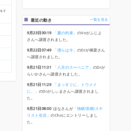
N-Y
一覧を見る
最近の動き
9月23日00:19
「夏の約束」
のVoがふじよ
さんへ譲渡されました。
9月22日07:49
「僕らは今」
のDrが棟梁さん
へ譲渡されました。
9月21日11:31
「八月のスーベニア」
のDrが
らいかさんへ譲渡されました。
9月21日11:29
「まっすぐに、トウメイ
に。」
のDrがしぃまさんへ譲渡されまし
た。
9月21日08:00
ほなさんが
「快眠!安眠!スヤ
リスト生活」
のChoにエントリーしまし
た。