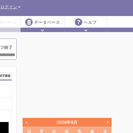
ログイン
イページ
データベース
ヘルプ
2026年8月
日
月
火
水
木
金
土