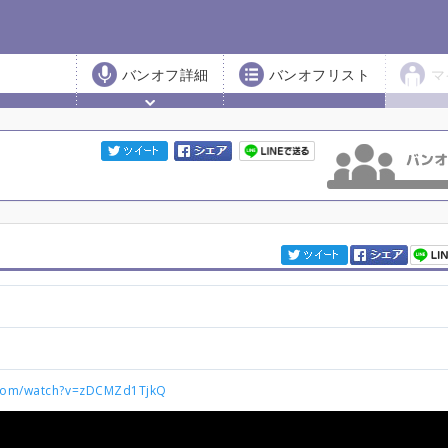
バンオフ詳細
バンオフリスト
マ
.com/watch?v=zDCMZd1TjkQ