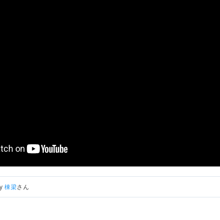
by
棟梁
さん