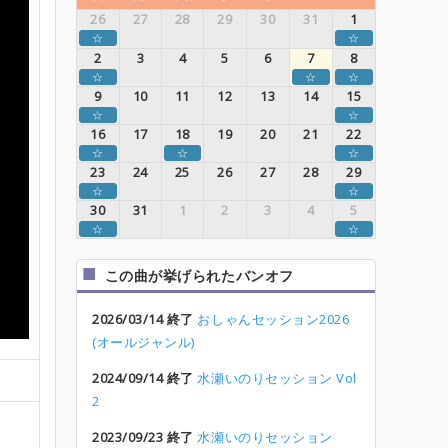
26
27
28
29
30
31
1
☆
☆
2
3
4
5
6
7
8
☆
☆
☆
9
10
11
12
13
14
15
☆
☆
16
17
18
19
20
21
22
☆
☆
☆
23
24
25
26
27
28
29
☆
☆
30
31
1
2
3
4
5
☆
☆
この曲が挙げられたバンオフ
2026/03/14 終了
おしゃんセッション2026
(オールジャンル)
2024/09/14 終了
水瀬いのりセッション Vol
2
2023/09/23 終了
水瀬いのりセッション