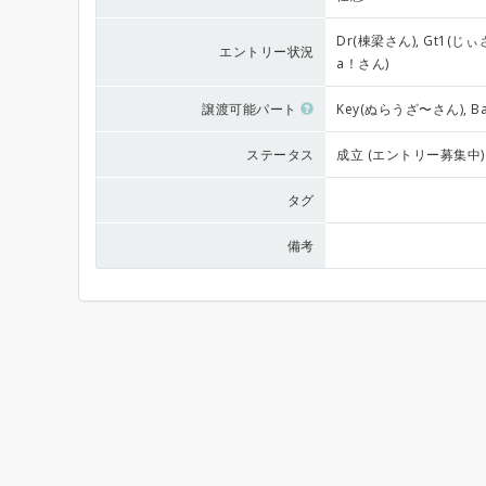
Dr(棟梁さん), Gt1(じぃ
エントリー状況
a！さん)
譲渡可能パート
Key(ぬらうざ〜さん), Ba(
ステータス
成立 (エントリー募集中)
タグ
備考