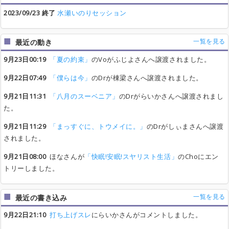
2023/09/23 終了
水瀬いのりセッション
一覧を見る
最近の動き
9月23日00:19
「夏の約束」
のVoがふじよさんへ譲渡されました。
9月22日07:49
「僕らは今」
のDrが棟梁さんへ譲渡されました。
9月21日11:31
「八月のスーベニア」
のDrがらいかさんへ譲渡されまし
た。
9月21日11:29
「まっすぐに、トウメイに。」
のDrがしぃまさんへ譲渡
されました。
9月21日08:00
ほなさんが
「快眠!安眠!スヤリスト生活」
のChoにエン
トリーしました。
一覧を見る
最近の書き込み
9月22日21:10
打ち上げスレ
にらいかさんがコメントしました。