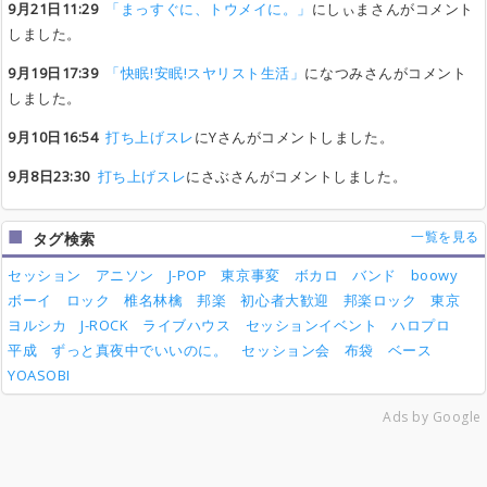
9月21日11:29
「まっすぐに、トウメイに。」
にしぃまさんがコメント
しました。
9月19日17:39
「快眠!安眠!スヤリスト生活」
になつみさんがコメント
しました。
9月10日16:54
打ち上げスレ
にYさんがコメントしました。
9月8日23:30
打ち上げスレ
にさぶさんがコメントしました。
一覧を見る
タグ検索
セッション
アニソン
J-POP
東京事変
ボカロ
バンド
boowy
ボーイ
ロック
椎名林檎
邦楽
初心者大歓迎
邦楽ロック
東京
ヨルシカ
J-ROCK
ライブハウス
セッションイベント
ハロプロ
平成
ずっと真夜中でいいのに。
セッション会
布袋
ベース
YOASOBI
Ads by Google