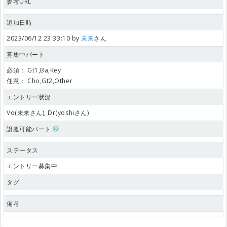
参考URL
追加日時
2023/06/12 23:33:10 by
未来
さん
募集中パート
必須：
Gt1,Ba,Key
任意：
Cho,Gt2,Other
エントリー状況
Vo(未来さん), Dr(yoshiさん)
譲渡可能パート
ステータス
エントリー募集中
タグ
備考