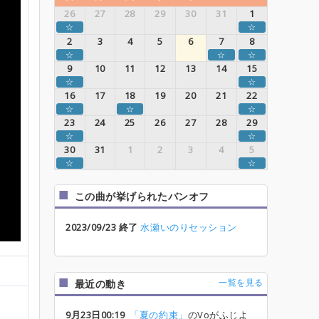
26
27
28
29
30
31
1
☆
☆
2
3
4
5
6
7
8
☆
☆
☆
9
10
11
12
13
14
15
☆
☆
16
17
18
19
20
21
22
☆
☆
☆
23
24
25
26
27
28
29
☆
☆
30
31
1
2
3
4
5
☆
☆
この曲が挙げられたバンオフ
2023/09/23 終了
水瀬いのりセッション
一覧を見る
最近の動き
9月23日00:19
「夏の約束」
のVoがふじよ