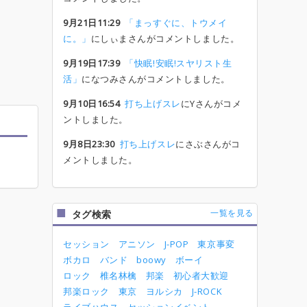
9月21日11:29
「まっすぐに、トウメイ
に。」
にしぃまさんがコメントしました。
9月19日17:39
「快眠!安眠!スヤリスト生
活」
になつみさんがコメントしました。
9月10日16:54
打ち上げスレ
にYさんがコメ
ントしました。
9月8日23:30
打ち上げスレ
にさぶさんがコ
メントしました。
一覧を見る
タグ検索
セッション
アニソン
J-POP
東京事変
ボカロ
バンド
boowy
ボーイ
ロック
椎名林檎
邦楽
初心者大歓迎
邦楽ロック
東京
ヨルシカ
J-ROCK