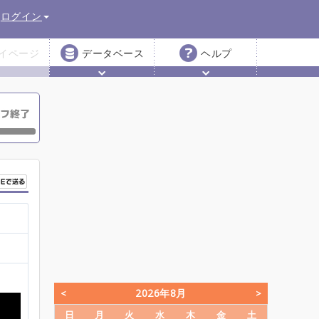
ログイン
イページ
データベース
ヘルプ
2026年8月
日
月
火
水
木
金
土