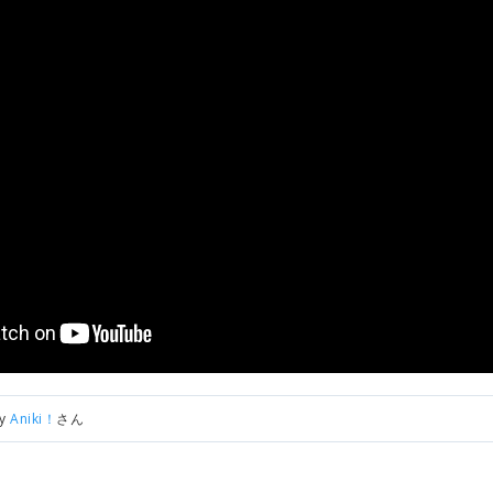
by
Aniki！
さん