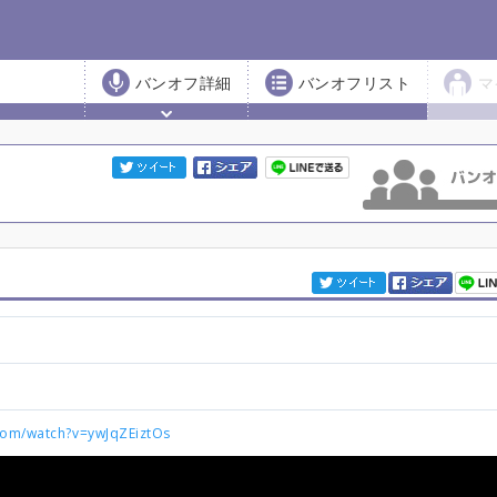
バンオフ詳細
バンオフリスト
マ
com/watch?v=ywJqZEiztOs