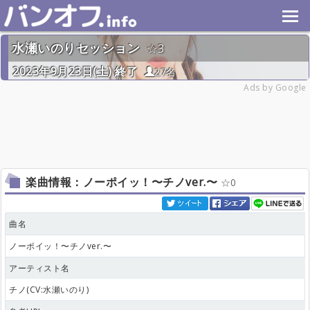
水瀬いのりセッション
3
2023年9月23日(土) 終了
27名
Ads by Google
楽曲情報：ノーポイッ！〜チノver.〜
0
曲名
ノーポイッ！〜チノver.〜
アーティスト名
チノ(CV:水瀬いのり)