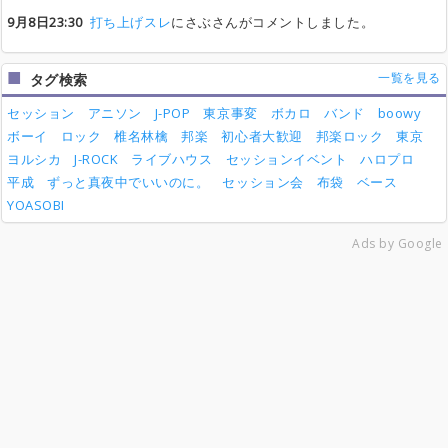
9月8日23:30
打ち上げスレ
にさぶさんがコメントしました。
一覧を見る
タグ検索
セッション
アニソン
J-POP
東京事変
ボカロ
バンド
boowy
ボーイ
ロック
椎名林檎
邦楽
初心者大歓迎
邦楽ロック
東京
ヨルシカ
J-ROCK
ライブハウス
セッションイベント
ハロプロ
平成
ずっと真夜中でいいのに。
セッション会
布袋
ベース
YOASOBI
Ads by Google