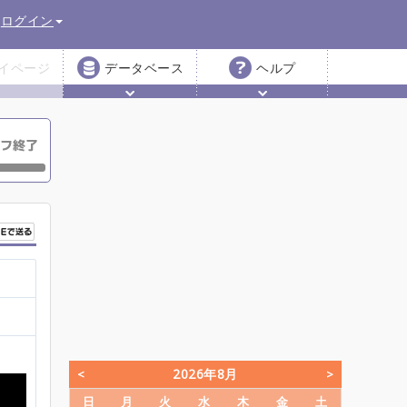
ログイン
イページ
データベース
ヘルプ
2026年8月
日
月
火
水
木
金
土