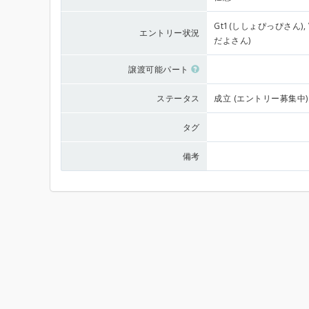
Gt1(ししょぴっぴさん), V
エントリー状況
だよさん)
譲渡可能パート
ステータス
成立 (エントリー募集中)
タグ
備考