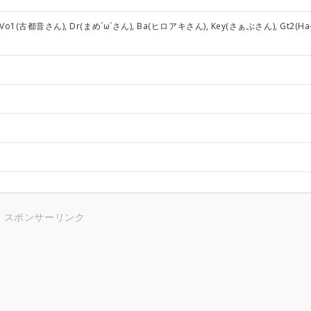
o1(古都音さん), Dr(まめ´ω`さん), Ba(ヒロアキさん), Key(さぁぶさん), Gt2(Ha-
スポンサーリンク