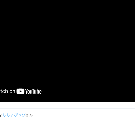
by
ししょぴっぴ
さん