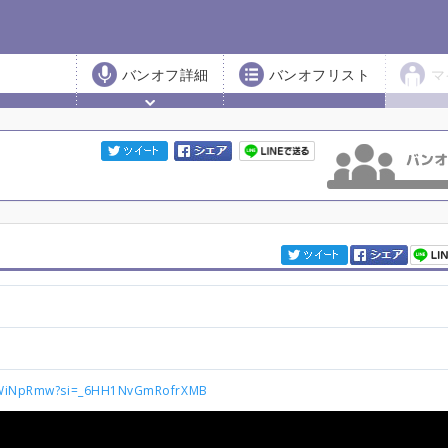
バンオフ詳細
バンオフリスト
マ
-KWiNpRmw?si=_6HH1NvGmRofrXMB