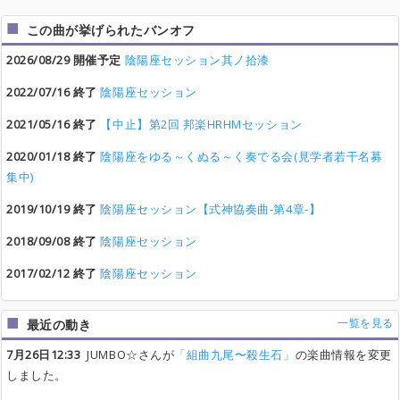
この曲が挙げられたバンオフ
2026/08/29 開催予定
陰陽座セッション其ノ拾漆
2022/07/16 終了
陰陽座セッション
2021/05/16 終了
【中止】第2回 邦楽HRHMセッション
2020/01/18 終了
陰陽座をゆる～くぬる～く奏でる会(見学者若干名募
集中)
2019/10/19 終了
陰陽座セッション【式神協奏曲-第4章-】
2018/09/08 終了
陰陽座セッション
2017/02/12 終了
陰陽座セッション
一覧を見る
最近の動き
7月26日12:33
JUMBO☆さんが
「組曲九尾〜殺生石」
の楽曲情報を変更
しました。