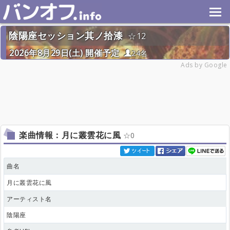
陰陽座セッション其ノ拾漆
12
2026年8月29日(土) 開催予定
24名
Ads by Google
楽曲情報：月に叢雲花に風
0
曲名
月に叢雲花に風
アーティスト名
陰陽座