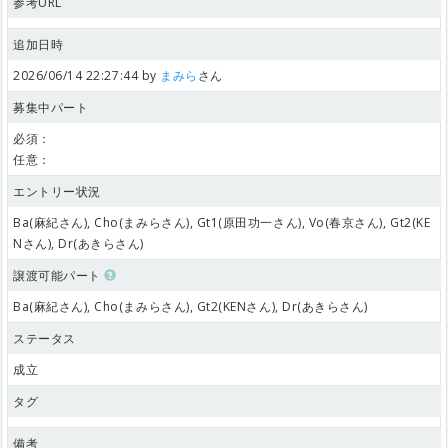
参考URL
追加日時
2026/06/14 22:27:44 by
まみら
さん
募集中パート
必須：
任意：
エントリー状況
Ba(麻紀さん), Cho(まみらさん), Gt1(原田功一さん), Vo(春京さん), Gt2(KE
Nさん), Dr(あきらさん)
譲渡可能パート
Ba(麻紀さん), Cho(まみらさん), Gt2(KENさん), Dr(あきらさん)
ステータス
成立
タグ
備考