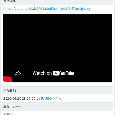
参考URL
https://youtu.be/6wMNW3a2uj8?si=fg6UtD_5TnpMgUzg
追加日時
2026/06/20 23:57:55 by
JUMBO☆
さん
募集中パート
必須：