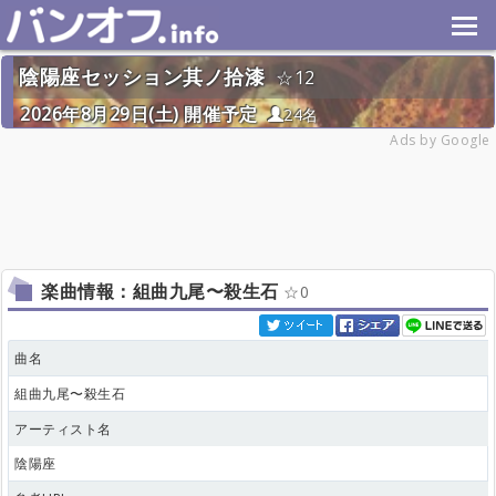
陰陽座セッション其ノ拾漆
12
2026年8月29日(土) 開催予定
24名
Ads by Google
楽曲情報：組曲九尾〜殺生石
0
曲名
組曲九尾〜殺生石
アーティスト名
陰陽座