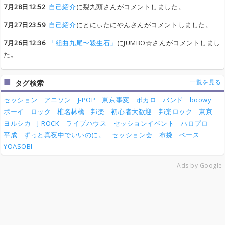
7月28日12:52
自己紹介
に裂九頭さんがコメントしました。
7月27日23:59
自己紹介
にとにぃたにやんさんがコメントしました。
7月26日12:36
「組曲九尾〜殺生石」
にJUMBO☆さんがコメントしまし
た。
一覧を見る
タグ検索
セッション
アニソン
J-POP
東京事変
ボカロ
バンド
boowy
ボーイ
ロック
椎名林檎
邦楽
初心者大歓迎
邦楽ロック
東京
ヨルシカ
J-ROCK
ライブハウス
セッションイベント
ハロプロ
平成
ずっと真夜中でいいのに。
セッション会
布袋
ベース
YOASOBI
Ads by Google