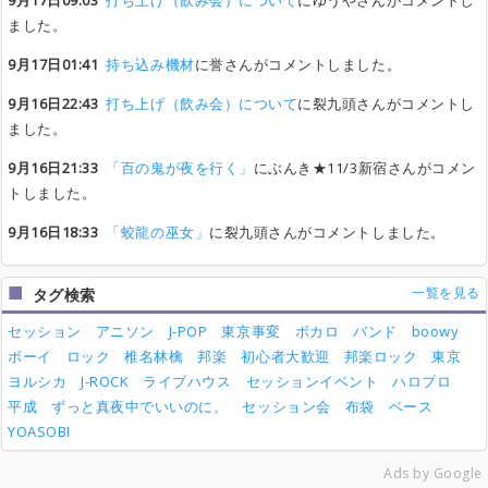
9月17日09:03
打ち上げ（飲み会）について
にゆうやさんがコメントし
ました。
9月17日01:41
持ち込み機材
に誉さんがコメントしました。
9月16日22:43
打ち上げ（飲み会）について
に裂九頭さんがコメントし
ました。
9月16日21:33
「百の鬼が夜を行く」
にぶんき★11/3新宿さんがコメン
トしました。
9月16日18:33
「蛟龍の巫女」
に裂九頭さんがコメントしました。
一覧を見る
タグ検索
セッション
アニソン
J-POP
東京事変
ボカロ
バンド
boowy
ボーイ
ロック
椎名林檎
邦楽
初心者大歓迎
邦楽ロック
東京
ヨルシカ
J-ROCK
ライブハウス
セッションイベント
ハロプロ
平成
ずっと真夜中でいいのに。
セッション会
布袋
ベース
YOASOBI
Ads by Google