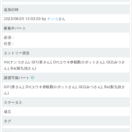
追加日時
2023/06/25 13:03:03 by
ナンコ
さん
募集中パート
必須：
任意：
エントリー状況
Vo(ナンコさん), Gt1(誉さん), Dr(ユウキ@殺戮ロボットさん), Gt2(みつさ
ん), Ba(裂九頭さん)
譲渡可能パート
Gt1(誉さん), Dr(ユウキ@殺戮ロボットさん), Gt2(みつさん), Ba(裂九頭さ
ん)
ステータス
成立
タグ