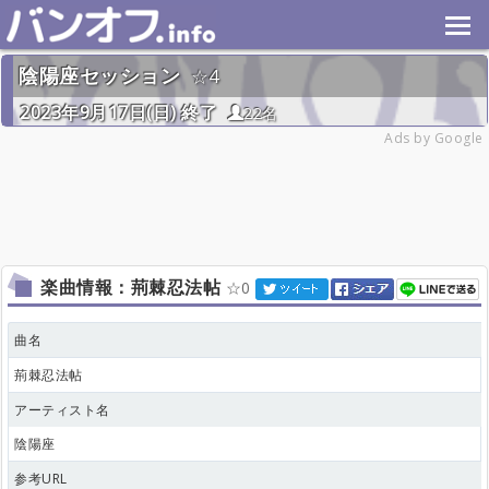
陰陽座セッション
4
2023年9月17日(日) 終了
22名
Ads by Google
楽曲情報：荊棘忍法帖
0
曲名
荊棘忍法帖
アーティスト名
陰陽座
参考URL