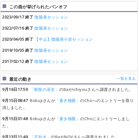
この曲が挙げられたバンオフ
2023/09/17 終了
陰陽座セッション
2022/07/16 終了
陰陽座セッション
2020/04/05 終了
【中止】陰陽座小岩セッション
2019/10/05 終了
陰陽座セッション
2017/02/12 終了
陰陽座セッション
一覧を見る
最近の動き
9月16日17:59
「蛟龍の巫女」
のBaがichiyouさんへ譲渡されました。
9月15日08:47
Bobujiさんが
「蒼き独眼」
のChoへのエントリーを取り
消しました。
9月15日01:48
Bobujiさんが
「蒼き独眼」
のChoにエントリーしまし
た。
9月13日11:49
「不知火」
のBaがNOVさんへ譲渡されました。