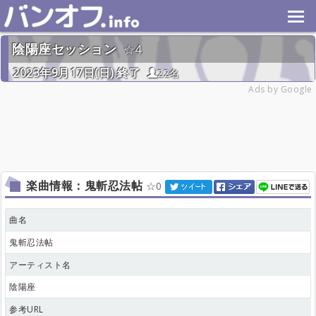
陰陽座セッション
4
2023年9月17日(日) 終了
22名
Ads by Google
楽曲情報：鬼斬忍法帖
0
曲名
鬼斬忍法帖
アーティスト名
陰陽座
参考URL