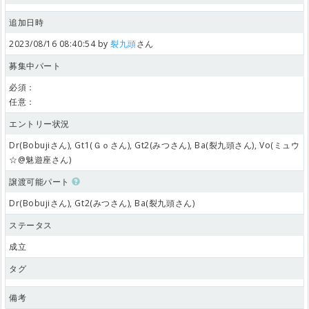
追加日時
2023/08/16 08:40:54 by
裂九頭
さん
募集中パート
必須：
任意：
エントリー状況
Dr(Bobujiさん), Gt1(Ｇｏさん), Gt2(みつさん), Ba(裂九頭さん), Vo(ミュウ
☆@魅遊座さん)
譲渡可能パート
Dr(Bobujiさん), Gt2(みつさん), Ba(裂九頭さん)
ステータス
成立
タグ
備考