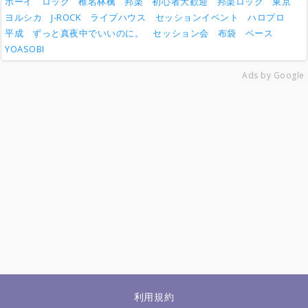
ボーイ
ロック
椎名林檎
邦楽
初心者大歓迎
邦楽ロック
東京
ヨルシカ
J-ROCK
ライブハウス
セッションイベント
ハロプロ
平成
ずっと真夜中でいいのに。
セッション会
布袋
ベース
YOASOBI
Ads by Google
利用規約