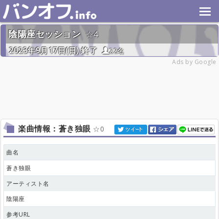
陰陽座セッション
4
2023年9月17日(日) 終了
22名
Ads by Google
楽曲情報：蒼き独眼
0
曲名
蒼き独眼
アーティスト名
陰陽座
参考URL