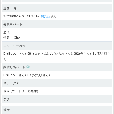
追加日時
2023/08/16 08:41:20 by
裂九頭
さん
募集中パート
必須：
任意：
Cho
エントリー状況
Dr(Bobujiさん), Gt1(Ｇｏさん), Vo(ひろみさん), Gt2(誉さん), Ba(裂九頭さ
ん)
譲渡可能パート
Dr(Bobujiさん), Ba(裂九頭さん)
ステータス
成立 (エントリー募集中)
タグ
備考