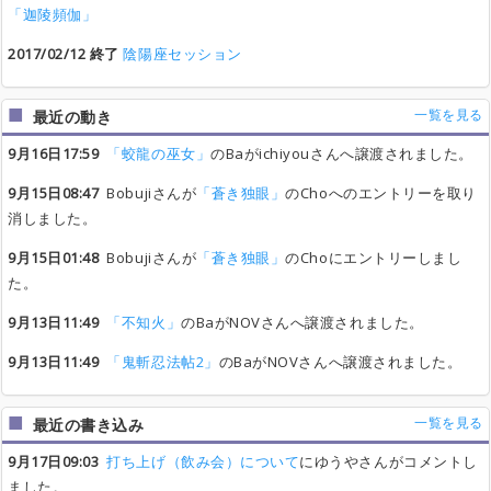
「迦陵頻伽」
2017/02/12 終了
陰陽座セッション
一覧を見る
最近の動き
9月16日17:59
「蛟龍の巫女」
のBaがichiyouさんへ譲渡されました。
9月15日08:47
Bobujiさんが
「蒼き独眼」
のChoへのエントリーを取り
消しました。
9月15日01:48
Bobujiさんが
「蒼き独眼」
のChoにエントリーしまし
た。
9月13日11:49
「不知火」
のBaがNOVさんへ譲渡されました。
9月13日11:49
「鬼斬忍法帖2」
のBaがNOVさんへ譲渡されました。
一覧を見る
最近の書き込み
9月17日09:03
打ち上げ（飲み会）について
にゆうやさんがコメントし
ました。