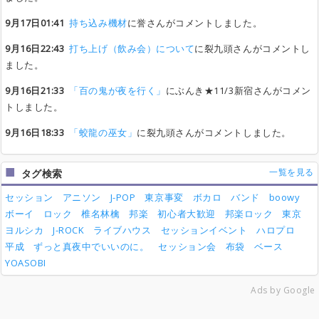
9月17日01:41
持ち込み機材
に誉さんがコメントしました。
9月16日22:43
打ち上げ（飲み会）について
に裂九頭さんがコメントし
ました。
9月16日21:33
「百の鬼が夜を行く」
にぶんき★11/3新宿さんがコメン
トしました。
9月16日18:33
「蛟龍の巫女」
に裂九頭さんがコメントしました。
一覧を見る
タグ検索
セッション
アニソン
J-POP
東京事変
ボカロ
バンド
boowy
ボーイ
ロック
椎名林檎
邦楽
初心者大歓迎
邦楽ロック
東京
ヨルシカ
J-ROCK
ライブハウス
セッションイベント
ハロプロ
平成
ずっと真夜中でいいのに。
セッション会
布袋
ベース
YOASOBI
Ads by Google