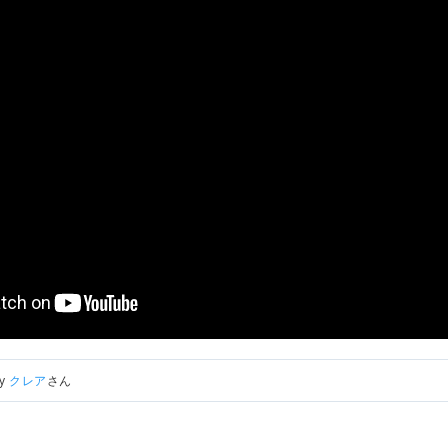
by
クレア
さん