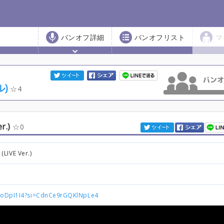
バンオフ詳細
バンオフリスト
マ
)
4
r.)
0
VE Ver.)
UHoDpI1I4?si=CdnCe9rGQKlNpLe4