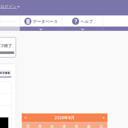
ログイン
イページ
データベース
ヘルプ
2026年8月
日
月
火
水
木
金
土