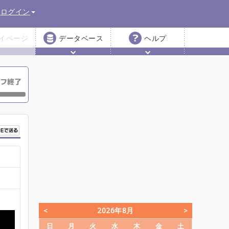
ログイン
イページ
データベース
ヘルプ
2026年8月
日
月
火
水
木
金
土