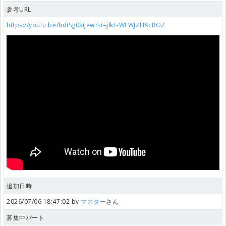
参考URL
https://youtu.be/hdiSg0kijew?si=jlkE-WLWJZH9cROZ
追加日時
2026/07/06 18:47:02 by
マスター
さん
募集中パート