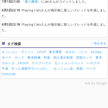
7月1日21:03
「夏の魔物」
にakiさんがコメントしました。
6月5日22:19
Playing Catsさんが掲示板に新しいスレッドを作成しまし
た。
6月5日22:18
Playing Catsさんが掲示板に新しいスレッドを作成しまし
た。
一覧を見る
タグ検索
セッション
アニソン
J-POP
東京事変
ボカロ
バンド
boowy
ボーイ
ロック
椎名林檎
邦楽
初心者大歓迎
邦楽ロック
東京
ヨルシカ
J-ROCK
ライブハウス
セッションイベント
ハロプロ
平成
ずっと真夜中でいいのに。
セッション会
布袋
ベース
YOASOBI
Ads by Google