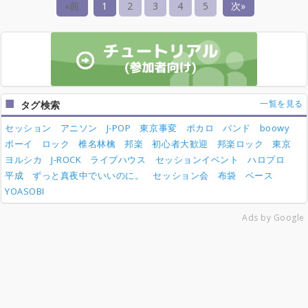
«前
1
2
3
4
5
次»
一覧を見る
タグ検索
セッション
アニソン
J-POP
東京事変
ボカロ
バンド
boowy
ボーイ
ロック
椎名林檎
邦楽
初心者大歓迎
邦楽ロック
東京
ヨルシカ
J-ROCK
ライブハウス
セッションイベント
ハロプロ
平成
ずっと真夜中でいいのに。
セッション会
布袋
ベース
YOASOBI
Ads by Google