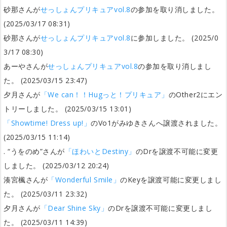
砂那さんが
せっしょんプリキュアvol.8
の参加を取り消しました。
(2025/03/17 08:31)
砂那さんが
せっしょんプリキュアvol.8
に参加しました。 (2025/0
3/17 08:30)
あーやさんが
せっしょんプリキュアvol.8
の参加を取り消しまし
た。 (2025/03/15 23:47)
夕月さんが
「We can！！Hugっと！プリキュア」
のOther2にエン
トリーしました。 (2025/03/15 13:01)
「Showtime! Dress up!」
のVo1がみゆきさんへ譲渡されました。
(2025/03/15 11:14)
. “‪うをのめ‬”さんが
「ほわいとDestiny」
のDrを譲渡不可能に変更
しました。 (2025/03/12 20:24)
湊宮楓さんが
「Wonderful Smile」
のKeyを譲渡可能に変更しまし
た。 (2025/03/11 23:32)
夕月さんが
「Dear Shine Sky」
のDrを譲渡不可能に変更しまし
た。 (2025/03/11 14:39)