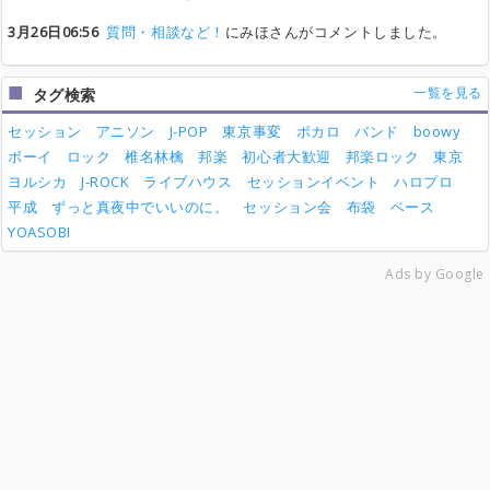
3月26日06:56
質問・相談など！
にみほさんがコメントしました。
一覧を見る
タグ検索
セッション
アニソン
J-POP
東京事変
ボカロ
バンド
boowy
ボーイ
ロック
椎名林檎
邦楽
初心者大歓迎
邦楽ロック
東京
ヨルシカ
J-ROCK
ライブハウス
セッションイベント
ハロプロ
平成
ずっと真夜中でいいのに。
セッション会
布袋
ベース
YOASOBI
Ads by Google