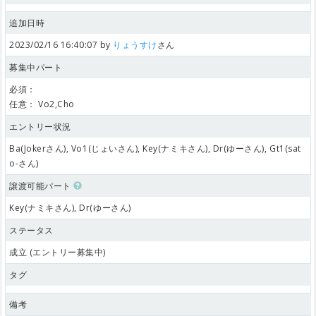
追加日時
2023/02/16 16:40:07 by
りょうすけ
さん
募集中パート
必須：
任意：
Vo2,Cho
エントリー状況
Ba(Jokerさん), Vo1(じょいさん), Key(ナミキさん), Dr(ゆーさん), Gt1(sat
o-さん)
譲渡可能パート
Key(ナミキさん), Dr(ゆーさん)
ステータス
成立 (エントリー募集中)
タグ
備考