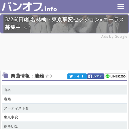
3/26(日)椎名林檎・東京事変セッション※コーラス
募集中
1
2023年3月26日(日) 終了
Ads by Google
27名
楽曲情報：遭難
0
曲名
遭難
アーティスト名
東京事変
参考URL