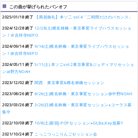
この曲が挙げられたバンオフ
2025/01/18 終了
【満員御礼】本ソ二 vol.4「二時間だけのバカンス」
2024/12/28 終了
12/28(土)椎名林檎・東京事変ライブハウスセッショ
ン！＠吉祥寺NEPO
2024/09/14 終了
9/14(土)椎名林檎・東京事変ライブハウスセッショ
ン！@吉祥寺NEPO
2024/05/11 終了
5/11(土) 本ソニvol.2東京事変&ジュディマリセッショ
ンat野方NOAH
2023/12/02 終了
関西 東京事変&椎名林檎セッション
2023/08/26 終了
8/26(土)椎名林檎・東京事変セッション@中野NOAH
2023/03/26 終了
3/26(日)椎名林檎・東京事変セッション※コーラス募
集中
2022/10/08 終了
10/8(土)新宿J-POPセッション※Gt,Ba,Key急募!!
2021/10/24 終了
こっこつっこりんごセッション会