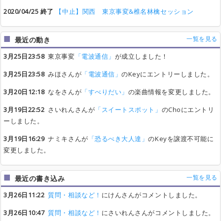
2020/04/25 終了
【中止】関西 東京事変&椎名林檎セッション
一覧を見る
最近の動き
3月25日23:58
東京事変
「電波通信」
が成立しました！
3月25日23:58
みほさんが
「電波通信」
のKeyにエントリーしました。
3月20日12:18
なをさんが
「すべりだい」
の楽曲情報を変更しました。
3月19日22:52
さいれんさんが
「スイートスポット」
のChoにエントリ
ーしました。
3月19日16:29
ナミキさんが
「恐るべき大人達」
のKeyを譲渡不可能に
変更しました。
一覧を見る
最近の書き込み
3月26日11:22
質問・相談など！
にけんさんがコメントしました。
3月26日10:47
質問・相談など！
にさいれんさんがコメントしました。