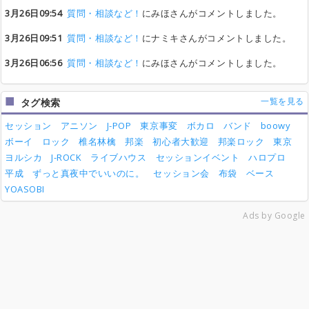
3月26日09:54
質問・相談など！
にみほさんがコメントしました。
3月26日09:51
質問・相談など！
にナミキさんがコメントしました。
3月26日06:56
質問・相談など！
にみほさんがコメントしました。
一覧を見る
タグ検索
セッション
アニソン
J-POP
東京事変
ボカロ
バンド
boowy
ボーイ
ロック
椎名林檎
邦楽
初心者大歓迎
邦楽ロック
東京
ヨルシカ
J-ROCK
ライブハウス
セッションイベント
ハロプロ
平成
ずっと真夜中でいいのに。
セッション会
布袋
ベース
YOASOBI
Ads by Google