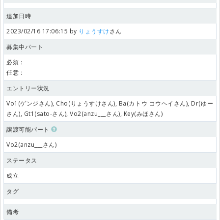
追加日時
2023/02/16 17:06:15 by
りょうすけ
さん
募集中パート
必須：
任意：
エントリー状況
Vo1(ゲンジさん), Cho(りょうすけさん), Ba(カトウ コウヘイさん), Dr(ゆー
さん), Gt1(sato-さん), Vo2(anzu___さん), Key(みほさん)
譲渡可能パート
Vo2(anzu___さん)
ステータス
成立
タグ
備考