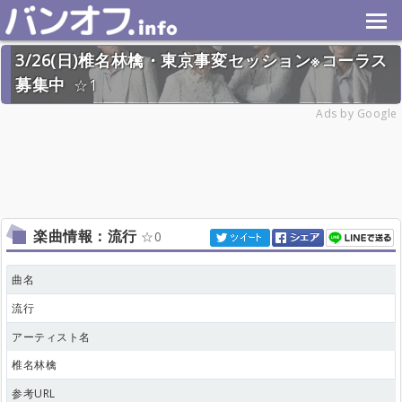
3/26(日)椎名林檎・東京事変セッション※コーラス
募集中
1
2023年3月26日(日) 終了
Ads by Google
27名
楽曲情報：流行
0
曲名
流行
アーティスト名
椎名林檎
参考URL