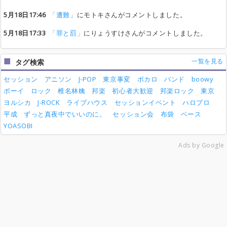
5月18日17:46
「遭難」
にモトキさんがコメントしました。
5月18日17:33
「罪と罰」
にりょうすけさんがコメントしました。
一覧を見る
タグ検索
セッション
アニソン
J-POP
東京事変
ボカロ
バンド
boowy
ボーイ
ロック
椎名林檎
邦楽
初心者大歓迎
邦楽ロック
東京
ヨルシカ
J-ROCK
ライブハウス
セッションイベント
ハロプロ
平成
ずっと真夜中でいいのに。
セッション会
布袋
ベース
YOASOBI
Ads by Google