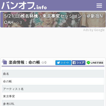
5/21(日)椎名林檎・東京事変セッション！＠新宿N
OAH
3
2023年5月21日(日) 終了
Ads by Google
17名
楽曲情報：命の帳
0
曲名
命の帳
アーティスト名
東京事変
参考URL