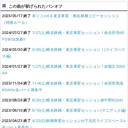
この曲が挙げられたバンオフ
2025/05/17 終了
本ソニvol.6 東京事変・椎名林檎コピーセッション
（特殊ルール）
2024/07/27 終了
7/27(土)椎名林檎・東京事変セッション！@吉祥寺NE
PO＠Gt急募‼︎
2024/03/30 終了
3/30(土)椎名林檎・東京事変セッション！(ライブハウ
ス編)
2024/01/27 終了
1/27(土)椎名林檎・東京事変セッション！@都立大NO
AH
2023/11/04 終了
11/4(土)椎名林檎・東京事変セッション！@高田馬場
NOAH※全パート募集中
2023/08/26 終了
8/26(土)椎名林檎・東京事変セッション@中野NOAH
2023/06/10 終了
6/10(土)椎名林檎・東京事変セッション(マニアック編)
2023/04/23 終了
4/23(日)林檎事変セッションin下北沢ライブスペース※
全パート募集中！