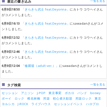
一覧を見る
最近の書き込み
6月9日18:50
「きらきら武士 feat.Deyonna」
にカトウ コウヘイさん
がコメントしました。
6月9日16:13
「きらきら武士 feat.Deyonna」
にsawadanさんがコメ
ントしました。
6月9日12:52
「きらきら武士 feat.Deyonna」
にカトウ コウヘイさん
がコメントしました。
6月9日12:46
「きらきら武士 feat.Deyonna」
にカトウ コウヘイさん
がコメントしました。
6月9日12:04
「修羅場（adult ver.）」
にsawadanさんがコメントし
ました。
一覧を見る
タグ検索
セッション
アニソン
J-POP
東京事変
ボカロ
バンド
boowy
ボーイ
ロック
椎名林檎
邦楽
初心者大歓迎
邦楽ロック
東京
ヨルシカ
J-ROCK
ライブハウス
セッションイベント
ハロプロ