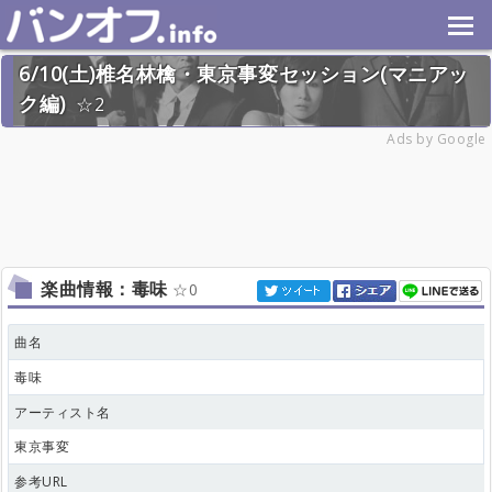
6/10(土)椎名林檎・東京事変セッション(マニアッ
ク編)
2
2023年6月10日(土) 終了
Ads by Google
17名
楽曲情報：毒味
0
曲名
毒味
アーティスト名
東京事変
参考URL