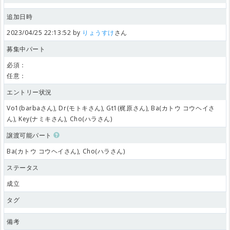
追加日時
2023/04/25 22:13:52 by
りょうすけ
さん
募集中パート
必須：
任意：
エントリー状況
Vo1(barbaさん), Dr(モトキさん), Gt1(梶原さん), Ba(カトウ コウヘイさ
ん), Key(ナミキさん), Cho(ハラさん)
譲渡可能パート
Ba(カトウ コウヘイさん), Cho(ハラさん)
ステータス
成立
タグ
備考