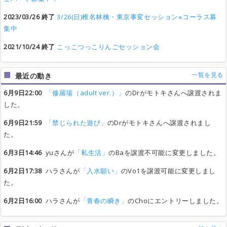
2023/03/26 終了
3/26(日)椎名林檎・東京事変セッション※コーラス募
集中
2021/10/24 終了
こっこつっこりんごセッション会
一覧を見る
最近の動き
6月9日22:00
「修羅場（adult ver.）」
のDrがモトキさんへ譲渡されま
した。
6月9日21:59
「禁じられた遊び」
のDrがモトキさんへ譲渡されまし
た。
6月3日14:46
yuさんが
「私生活」
のBaを譲渡不可能に変更しました。
6月2日17:38
ハラさんが
「入水願い」
のVo1を譲渡可能に変更しまし
た。
6月2日16:00
ハラさんが
「青春の瞬き」
のChoにエントリーしました。