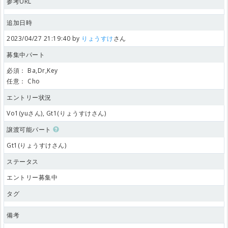
参考URL
追加日時
2023/04/27 21:19:40 by
りょうすけ
さん
募集中パート
必須：
Ba,Dr,Key
任意：
Cho
エントリー状況
Vo1(yuさん), Gt1(りょうすけさん)
譲渡可能パート
Gt1(りょうすけさん)
ステータス
エントリー募集中
タグ
備考