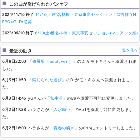
この曲が挙げられたバンオフ
2024/11/16 終了
11/16(土)椎名林檎・東京事変セッション！@吉祥寺N
EPO※Gt.Dr急募
2023/06/10 終了
6/10(土)椎名林檎・東京事変セッション(マニアック編)
一覧を見る
最近の動き
6月9日22:00
「修羅場（adult ver.）」
のDrがモトキさんへ譲渡されま
した。
6月9日21:59
「禁じられた遊び」
のDrがモトキさんへ譲渡されまし
た。
6月3日14:46
yuさんが
「私生活」
のBaを譲渡不可能に変更しました。
6月2日17:38
ハラさんが
「入水願い」
のVo1を譲渡可能に変更しまし
た。
6月2日16:00
ハラさんが
「青春の瞬き」
のChoにエントリーしました。