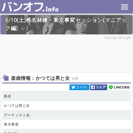
6/10(土)椎名林檎・東京事変セッション(マニアッ
ク編)
2
2023年6月10日(土) 終了
Ads by Google
17名
楽曲情報：かつては男と女
0
曲名
かつては男と女
アーティスト名
東京事変