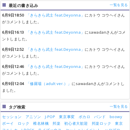
一覧を見る
最近の書き込み
6月9日18:50
「きらきら武士 feat.Deyonna」
にカトウ コウヘイさん
がコメントしました。
6月9日16:13
「きらきら武士 feat.Deyonna」
にsawadanさんがコメ
ントしました。
6月9日12:52
「きらきら武士 feat.Deyonna」
にカトウ コウヘイさん
がコメントしました。
6月9日12:46
「きらきら武士 feat.Deyonna」
にカトウ コウヘイさん
がコメントしました。
6月9日12:04
「修羅場（adult ver.）」
にsawadanさんがコメントし
ました。
一覧を見る
タグ検索
セッション
アニソン
J-POP
東京事変
ボカロ
バンド
boowy
ボーイ
ロック
椎名林檎
邦楽
初心者大歓迎
邦楽ロック
東京