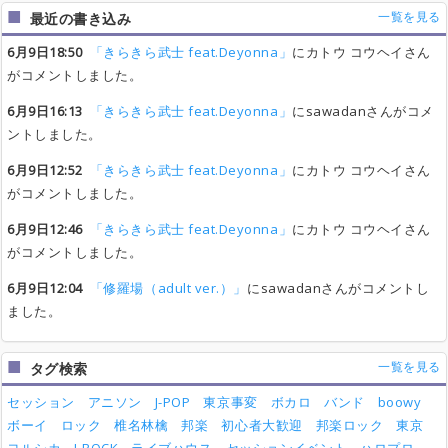
一覧を見る
最近の書き込み
6月9日18:50
「きらきら武士 feat.Deyonna」
にカトウ コウヘイさん
がコメントしました。
6月9日16:13
「きらきら武士 feat.Deyonna」
にsawadanさんがコメ
ントしました。
6月9日12:52
「きらきら武士 feat.Deyonna」
にカトウ コウヘイさん
がコメントしました。
6月9日12:46
「きらきら武士 feat.Deyonna」
にカトウ コウヘイさん
がコメントしました。
6月9日12:04
「修羅場（adult ver.）」
にsawadanさんがコメントし
ました。
一覧を見る
タグ検索
セッション
アニソン
J-POP
東京事変
ボカロ
バンド
boowy
ボーイ
ロック
椎名林檎
邦楽
初心者大歓迎
邦楽ロック
東京