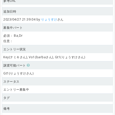
参考URL
追加日時
2023/04/27 21:39:04 by
りょうすけ
さん
募集中パート
必須：
Ba,Dr
任意：
エントリー状況
Key(ナミキさん), Vo1(barbaさん), Gt1(りょうすけさん)
譲渡可能パート
Gt1(りょうすけさん)
ステータス
エントリー募集中
タグ
備考