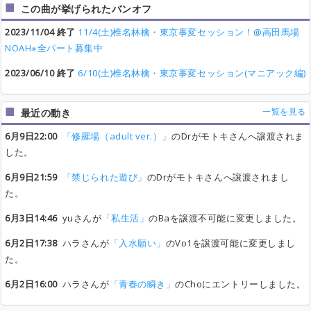
この曲が挙げられたバンオフ
2023/11/04 終了
11/4(土)椎名林檎・東京事変セッション！@高田馬場
NOAH※全パート募集中
2023/06/10 終了
6/10(土)椎名林檎・東京事変セッション(マニアック編)
一覧を見る
最近の動き
6月9日22:00
「修羅場（adult ver.）」
のDrがモトキさんへ譲渡されま
した。
6月9日21:59
「禁じられた遊び」
のDrがモトキさんへ譲渡されまし
た。
6月3日14:46
yuさんが
「私生活」
のBaを譲渡不可能に変更しました。
6月2日17:38
ハラさんが
「入水願い」
のVo1を譲渡可能に変更しまし
た。
6月2日16:00
ハラさんが
「青春の瞬き」
のChoにエントリーしました。