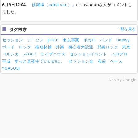
6月9日12:04
「修羅場（adult ver.）」
にsawadanさんがコメントし
ました。
一覧を見る
タグ検索
セッション
アニソン
J-POP
東京事変
ボカロ
バンド
boowy
ボーイ
ロック
椎名林檎
邦楽
初心者大歓迎
邦楽ロック
東京
ヨルシカ
J-ROCK
ライブハウス
セッションイベント
ハロプロ
平成
ずっと真夜中でいいのに。
セッション会
布袋
ベース
YOASOBI
Ads by Google