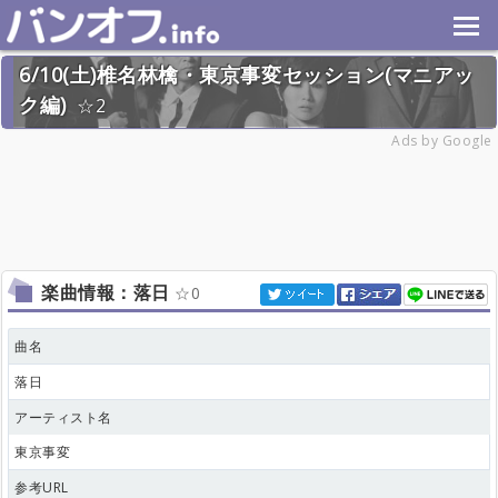
6/10(土)椎名林檎・東京事変セッション(マニアッ
ク編)
2
2023年6月10日(土) 終了
Ads by Google
17名
楽曲情報：落日
0
曲名
落日
アーティスト名
東京事変
参考URL