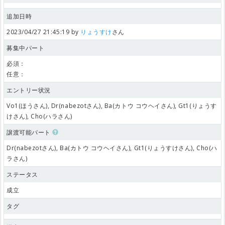
追加日時
2023/04/27 21:45:19 by
りょうすけ
さん
募集中パート
必須：
任意：
エントリー状況
Vo1(ほうさん), Dr(nabezotさん), Ba(カトウ コウヘイさん), Gt1(りょうす
けさん), Cho(ハラさん)
譲渡可能パート
Dr(nabezotさん), Ba(カトウ コウヘイさん), Gt1(りょうすけさん), Cho(ハ
ラさん)
ステータス
成立
タグ