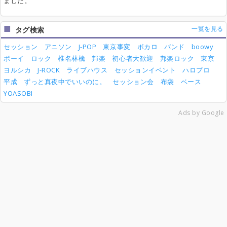
ました。
一覧を見る
タグ検索
セッション
アニソン
J-POP
東京事変
ボカロ
バンド
boowy
ボーイ
ロック
椎名林檎
邦楽
初心者大歓迎
邦楽ロック
東京
ヨルシカ
J-ROCK
ライブハウス
セッションイベント
ハロプロ
平成
ずっと真夜中でいいのに。
セッション会
布袋
ベース
YOASOBI
Ads by Google