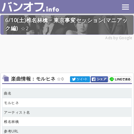
6/10(土)椎名林檎・東京事変セッション(マニアッ
ク編)
2
2023年6月10日(土) 終了
Ads by Google
17名
楽曲情報：モルヒネ
0
曲名
モルヒネ
アーティスト名
椎名林檎
参考URL