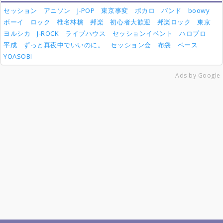
セッション
アニソン
J-POP
東京事変
ボカロ
バンド
boowy
ボーイ
ロック
椎名林檎
邦楽
初心者大歓迎
邦楽ロック
東京
ヨルシカ
J-ROCK
ライブハウス
セッションイベント
ハロプロ
平成
ずっと真夜中でいいのに。
セッション会
布袋
ベース
YOASOBI
Ads by Google