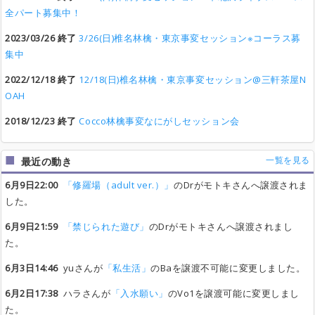
全パート募集中！
2023/03/26 終了
3/26(日)椎名林檎・東京事変セッション※コーラス募
集中
2022/12/18 終了
12/18(日)椎名林檎・東京事変セッション@三軒茶屋N
OAH
2018/12/23 終了
Cocco林檎事変なにがしセッション会
一覧を見る
最近の動き
6月9日22:00
「修羅場（adult ver.）」
のDrがモトキさんへ譲渡されま
した。
6月9日21:59
「禁じられた遊び」
のDrがモトキさんへ譲渡されまし
た。
6月3日14:46
yuさんが
「私生活」
のBaを譲渡不可能に変更しました。
6月2日17:38
ハラさんが
「入水願い」
のVo1を譲渡可能に変更しまし
た。