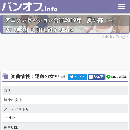
アニソンセッション合宿2019年 夏の部
4
2019年8月18日(日) 終了
41名
Ads by Google
楽曲情報：運命の女神
0
曲名
運命の女神
アーティスト名
I-1club
参考URL