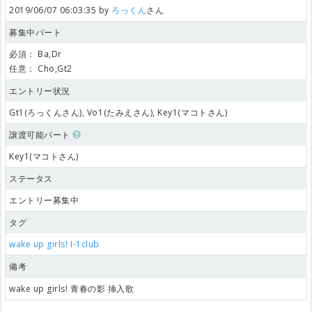
2019/06/07 06:03:35 by
ろっくん
さん
募集中パート
必須：
Ba,Dr
任意：
Cho,Gt2
エントリー状況
Gt1(ろっくんさん), Vo1(たみえさん), Key1(マコトさん)
譲渡可能パート
Key1(マコトさん)
ステータス
エントリー募集中
タグ
wake up girls!
I-1club
備考
wake up girls! 青春の影 挿入歌