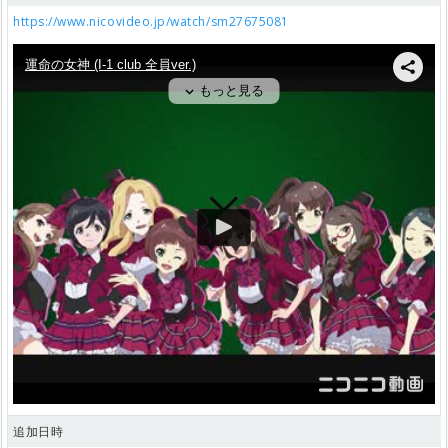
https://www.nicovideo.jp/watch/sm27675081
追加日時