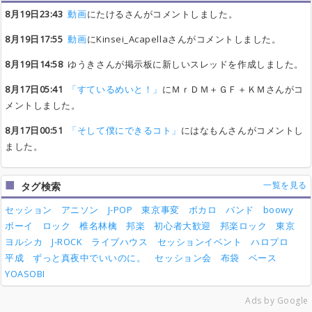
8月19日23:43
動画
にたけるさんがコメントしました。
8月19日17:55
動画
にKinsei_Acapellaさんがコメントしました。
8月19日14:58
ゆうきさんが掲示板に新しいスレッドを作成しました。
8月17日05:41
「すているめいと！」
にＭｒＤＭ＋ＧＦ＋ＫＭさんがコ
メントしました。
8月17日00:51
「そして僕にできるコト」
にはなもんさんがコメントし
ました。
一覧を見る
タグ検索
セッション
アニソン
J-POP
東京事変
ボカロ
バンド
boowy
ボーイ
ロック
椎名林檎
邦楽
初心者大歓迎
邦楽ロック
東京
ヨルシカ
J-ROCK
ライブハウス
セッションイベント
ハロプロ
平成
ずっと真夜中でいいのに。
セッション会
布袋
ベース
YOASOBI
Ads by Google