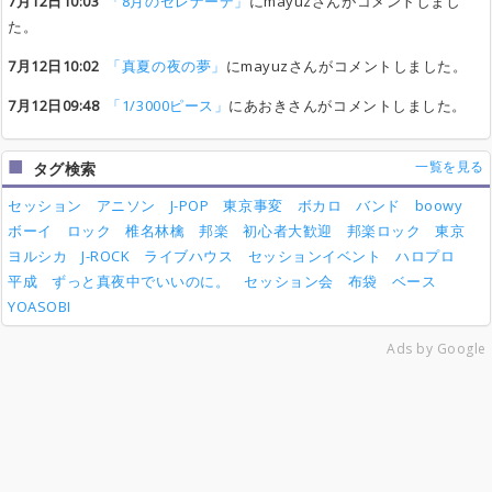
7月12日10:03
「8月のセレナーデ」
にmayuzさんがコメントしまし
た。
7月12日10:02
「真夏の夜の夢」
にmayuzさんがコメントしました。
7月12日09:48
「1/3000ピース」
にあおきさんがコメントしました。
一覧を見る
タグ検索
セッション
アニソン
J-POP
東京事変
ボカロ
バンド
boowy
ボーイ
ロック
椎名林檎
邦楽
初心者大歓迎
邦楽ロック
東京
ヨルシカ
J-ROCK
ライブハウス
セッションイベント
ハロプロ
平成
ずっと真夜中でいいのに。
セッション会
布袋
ベース
YOASOBI
Ads by Google