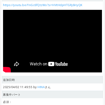
https://youtu.be/YnGc6fQtzWo?si=HVtHdpHTGRj6HyQK
追加日時
2025/04/02 11:49:55 by
HINA
さん
募集中パート
必須：