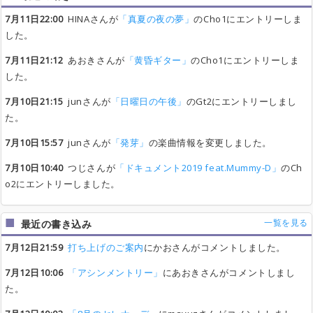
7月11日22:00
HINAさんが
「真夏の夜の夢」
のCho1にエントリーしま
した。
7月11日21:12
あおきさんが
「黄昏ギター」
のCho1にエントリーしま
した。
7月10日21:15
junさんが
「日曜日の午後」
のGt2にエントリーしまし
た。
7月10日15:57
junさんが
「発芽」
の楽曲情報を変更しました。
7月10日10:40
つじさんが
「ドキュメント2019 feat.Mummy-D」
のCh
o2にエントリーしました。
一覧を見る
最近の書き込み
7月12日21:59
打ち上げのご案内
にかおさんがコメントしました。
7月12日10:06
「アシンメントリー」
にあおきさんがコメントしまし
た。