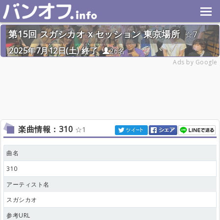
第15回 スガシカオ x セッション 東京場所
7
2025年7月12日(土) 終了
26名
Ads by Google
楽曲情報：310
1
曲名
310
アーティスト名
スガシカオ
参考URL