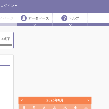
ログイン
イページ
データベース
ヘルプ
2026年8月
日
月
火
水
木
金
土