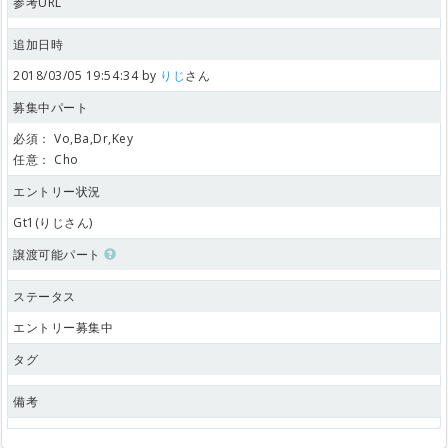
参考URL
追加日時
2018/03/05 19:54:34 by
りじ
さん
募集中パート
必須：
Vo,Ba,Dr,Key
任意：
Cho
エントリー状況
Gt1(りじさん)
譲渡可能パート
ステータス
エントリー募集中
タグ
備考