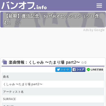
【延期】復活記念 surfaceセッション（ソロ含
む）
1
2018年4月28日(土) 終了
Ads by Google
12名
楽曲情報：くしゃみ 〜たまり場 part2〜
0
曲名
くしゃみ 〜たまり場 part2〜
アーティスト名
SURFACE