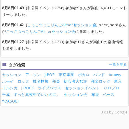
8月8日01:49
[非公開イベント2758] 参加者9さんが楽曲EのGt1にエント
リーしました。
8月8日01:42
[
こっこつっこりんごAimerセッション会
] beer_nerdさん
が
こっこつっこりんごAimerセッション会
に参加しました。
8月8日01:27
[非公開イベント2733] 参加者17さんが楽曲Dの楽曲情報
を変更しました。
一覧を見る
タグ検索
セッション
アニソン
J-POP
東京事変
ボカロ
バンド
boowy
ボーイ
ロック
椎名林檎
邦楽
初心者大歓迎
邦楽ロック
東京
ヨルシカ
J-ROCK
ライブハウス
セッションイベント
ハロプロ
平成
ずっと真夜中でいいのに。
セッション会
布袋
ベース
YOASOBI
Ads by Google