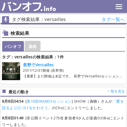
タグ検索結果：versailles
タグ一覧へ
検索結果
バンオフ
楽曲
タグ：versaillesの検索結果：1件
長野でVersailles
2017/12/31開催 (長野県)
【重要】まだ開催は未定です。 長野でVersaillesセッションができるのか？と思い、 企画だけ立ちあげてみました。 開催できるかどうかは、人の集まり次第です。 開催場所などもそこから検討します。 すぐに開催できるわけではないので、 そんなイベントあったら参加するぜ！ 的な気持ちでいてもらえれば助かります。
一覧を見る
最近の動き
8月8日04:54
[
第10回WANDSセッション
] SHOW（偽物）さんが
「愛を
語るより口づけをかわそう」
のChoにエントリーしました。
8月8日01:49
[非公開イベント2758] 参加者9さんが楽曲OのBaにエント
リーしました。