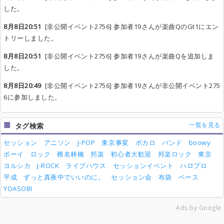
した。
8月8日20:51
[非公開イベント2756] 参加者19さんが楽曲QのGt1にエン
トリーしました。
8月8日20:51
[非公開イベント2756] 参加者19さんが楽曲Qを追加しま
した。
8月8日20:49
[非公開イベント2756] 参加者19さんが非公開イベント275
6に参加しました。
一覧を見る
タグ検索
セッション
アニソン
J-POP
東京事変
ボカロ
バンド
boowy
ボーイ
ロック
椎名林檎
邦楽
初心者大歓迎
邦楽ロック
東京
ヨルシカ
J-ROCK
ライブハウス
セッションイベント
ハロプロ
平成
ずっと真夜中でいいのに。
セッション会
布袋
ベース
YOASOBI
Ads by Google