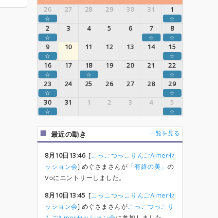
26
27
28
29
30
31
1
☆
☆
2
3
4
5
6
7
8
☆
☆
☆
9
10
11
12
13
14
15
☆
☆
16
17
18
19
20
21
22
☆
☆
☆
23
24
25
26
27
28
29
☆
☆
30
31
1
2
3
4
5
☆
☆
一覧を見る
最近の動き
8月10日13:46
[
こっこつっこりんごAimerセ
ッション会
] めぐさまさんが
「有終の美」
の
Voにエントリーしました。
8月10日13:45
[
こっこつっこりんごAimerセ
ッション会
] めぐさまさんが
こっこつっこり
んごAimerセッション会
に参加しました。