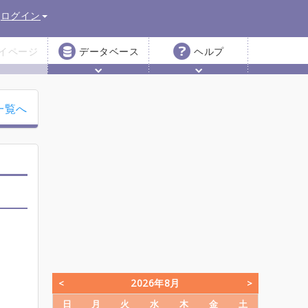
ログイン
イページ
データベース
ヘルプ
一覧へ
2026年8月
日
月
火
水
木
金
土