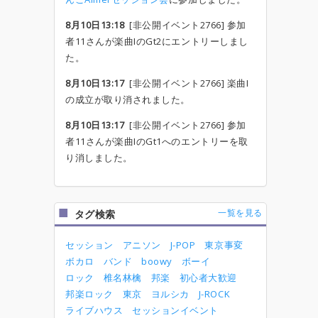
8月10日13:18
[非公開イベント2766] 参加
者11さんが楽曲IのGt2にエントリーしまし
た。
8月10日13:17
[非公開イベント2766] 楽曲I
の成立が取り消されました。
8月10日13:17
[非公開イベント2766] 参加
者11さんが楽曲IのGt1へのエントリーを取
り消しました。
一覧を見る
タグ検索
セッション
アニソン
J-POP
東京事変
ボカロ
バンド
boowy
ボーイ
ロック
椎名林檎
邦楽
初心者大歓迎
邦楽ロック
東京
ヨルシカ
J-ROCK
ライブハウス
セッションイベント