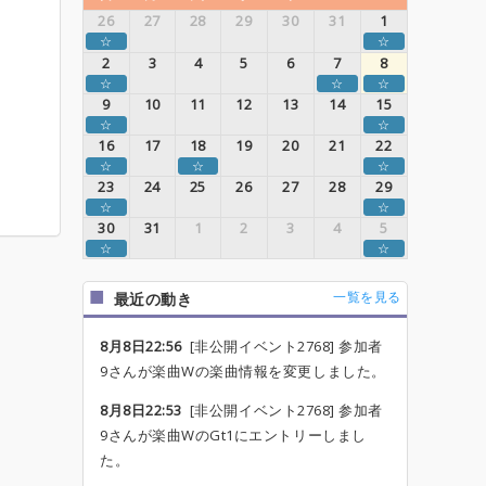
26
27
28
29
30
31
1
☆
☆
2
3
4
5
6
7
8
☆
☆
☆
9
10
11
12
13
14
15
☆
☆
16
17
18
19
20
21
22
☆
☆
☆
23
24
25
26
27
28
29
☆
☆
30
31
1
2
3
4
5
☆
☆
一覧を見る
最近の動き
8月8日22:56
[非公開イベント2768] 参加者
9さんが楽曲Wの楽曲情報を変更しました。
8月8日22:53
[非公開イベント2768] 参加者
9さんが楽曲WのGt1にエントリーしまし
た。