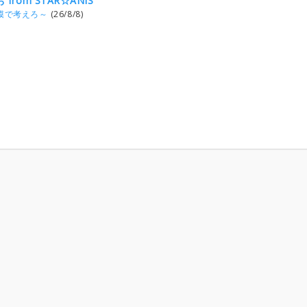
お from STAR☆ANIS
模で考えろ～
(26/8/8)