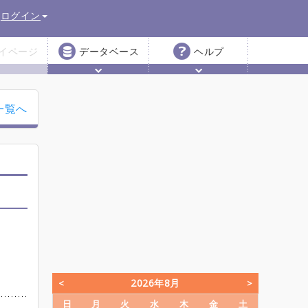
ログイン
イページ
データベース
ヘルプ
一覧へ
2026年8月
日
月
火
水
木
金
土