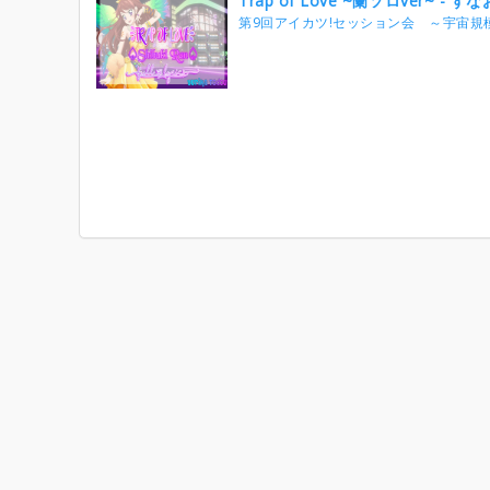
Trap of Love ~蘭ソロver~ - すな
第9回アイカツ!セッション会 ～宇宙規