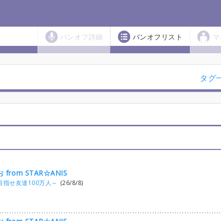
バンオフ詳細
バンオフリスト
マ
タグ
お from STAR☆ANIS
目指せ友達100万人～
(26/8/8)