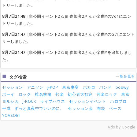
トリーしました。
8月7日21:48
[非公開イベント2758] 参加者2さんが楽曲YのVo1にエン
トリーしました。
8月7日21:47
[非公開イベント2758] 参加者2さんが楽曲YのGt1にエント
リーしました。
8月7日21:47
[非公開イベント2758] 参加者2さんが楽曲Yを追加しまし
た。
一覧を見る
タグ検索
セッション
アニソン
J-POP
東京事変
ボカロ
バンド
boowy
ボーイ
ロック
椎名林檎
邦楽
初心者大歓迎
邦楽ロック
東京
ヨルシカ
J-ROCK
ライブハウス
セッションイベント
ハロプロ
平成
ずっと真夜中でいいのに。
セッション会
布袋
ベース
YOASOBI
Ads by Google