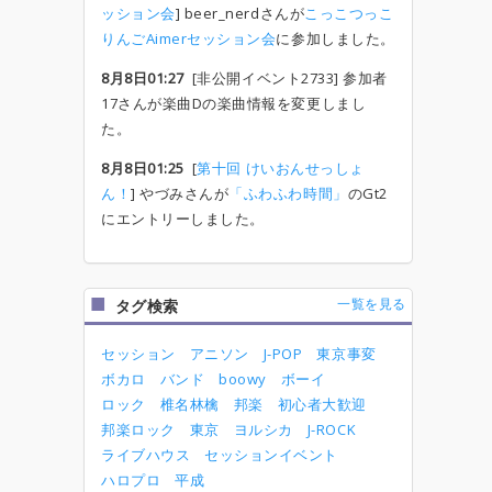
ッション会
] beer_nerdさんが
こっこつっこ
りんごAimerセッション会
に参加しました。
8月8日01:27
[非公開イベント2733] 参加者
17さんが楽曲Dの楽曲情報を変更しまし
た。
8月8日01:25
[
第十回 けいおんせっしょ
ん！
] やづみさんが
「ふわふわ時間」
のGt2
にエントリーしました。
一覧を見る
タグ検索
セッション
アニソン
J-POP
東京事変
ボカロ
バンド
boowy
ボーイ
ロック
椎名林檎
邦楽
初心者大歓迎
邦楽ロック
東京
ヨルシカ
J-ROCK
ライブハウス
セッションイベント
ハロプロ
平成