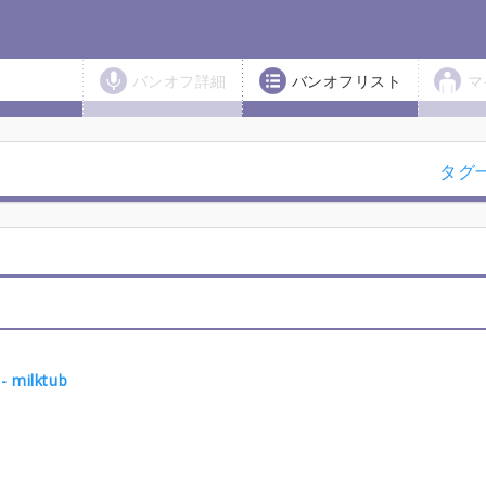
バンオフ詳細
バンオフリスト
マ
タグ
milktub