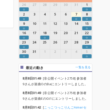
26
27
28
29
30
31
1
☆
☆
2
3
4
5
6
7
8
☆
☆
☆
9
10
11
12
13
14
15
☆
☆
16
17
18
19
20
21
22
☆
☆
☆
23
24
25
26
27
28
29
☆
☆
30
31
1
2
3
4
5
☆
☆
一覧を見る
最近の動き
8月8日01:49
[非公開イベント2758] 参加者
9さんが楽曲OのBaにエントリーしました。
8月8日01:49
[非公開イベント2758] 参加者
9さんが楽曲EのGt1にエントリーしました。
8月8日01:42
[
こっこつっこりんごAimerセ