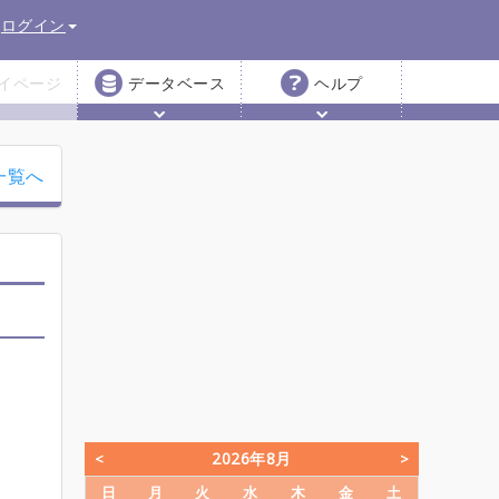
ログイン
イページ
データベース
ヘルプ
一覧へ
2026年8月
日
月
火
水
木
金
土