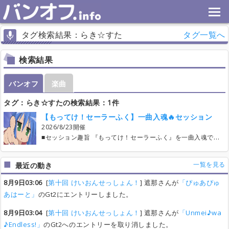
タグ検索結果：らき☆すた
タグ一覧へ
検索結果
バンオフ
楽曲
タグ：らき☆すたの検索結果：1件
【もってけ！セーラーふく】一曲入魂🔥セッション
2026/8/23開催
■セッション趣旨 『もってけ！セーラーふく』を一曲入魂でセッションしたい！笑 しかもこちら↓のイントロセリフ有り版で！笑笑 https://youtu.be/lAaU7EO_8AA?si=UIA1FgOYSGbJA_En もちろん、演奏するのはこちら↓のフル尺で https://youtu.be/n0sWvKrEYT8?si=KGFiyORWStl75v7_ ⚠️⚠️⚠️⚠️⚠️⚠️⚠️⚠️⚠️⚠️⚠️⚠️ 『参加者へのお知らせ』欄に重要事項を記載してるので、参加頂いた方はご確認よろしくお願いします ⚠️⚠️⚠️⚠️⚠️⚠️⚠️⚠️⚠️⚠️⚠️⚠️ ■当日までのスケジュール 26/4/29：参加エントリー開始 ■当日の時間割（参加人数次第で変更の可能性アリ） 16:00 スタジオ集合→みんなで設営→一曲目メンバーによる音出し確認 16:40 演奏開始 17:30 休憩/集金💰 17:40 演奏再開 18:30 演奏終了→片付け開始 19:00 打上開始 ■ その他連絡事項 ・バンオフ利用時のアカウントについて SNS経由でのログイン時のトラブル回避のため、『パスワード設定』をお願いします ・ご参加キャンセルについて 開催日一週間前以降のキャンセルは、理由問わず費用頂戴させて頂く予定ですので、何卒ご了承をば🙇‍♀️ ・開催場所及び打上場所の詳細について 『参加者へのお知らせ』欄（ログイン状態の当セッション参加者にのみ表示）に記載します ・LINEオープンチャットについて 現在ご覧のバンオフサイトとは別にLINEオープンチャットをコミュニケーション用に設けますので、ご参加ください URLは『参加者へのお知らせ』欄（ログイン状態の当セッション参加者にのみ表示）に記載します ・『エントリー楽曲一覧』について 今回は【もってけ！セーラーふく】一曲しかやんないため、『エントリー楽曲一覧』は利用しません 一つのパートに複数名の参加者がいる場合、当日のノリで演奏者を決めましょう💁‍♀️
一覧を見る
最近の動き
8月9日03:06
[
第十回 けいおんせっしょん！
] 遮那さんが
「ぴゅあぴゅ
あはーと」
のGt2にエントリーしました。
8月9日03:04
[
第十回 けいおんせっしょん！
] 遮那さんが
「Unmei♪wa
♪Endless!」
のGt2へのエントリーを取り消しました。