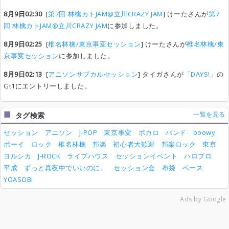
8月9日02:30
[
第7回 林檎カトJAM@立川CRAZY JAM
] けーたさんが
第7
回 林檎カトJAM@立川CRAZY JAM
に参加しました。
8月9日02:25
[
椎名林檎/東京事変セッション
] けーたさんが
椎名林檎/東
京事変セッション
に参加しました。
8月9日02:13
[
アニソンサブカルセッション
] タイガさんが
「DAYS!」
の
Gt1にエントリーしました。
一覧を見る
タグ検索
セッション
アニソン
J-POP
東京事変
ボカロ
バンド
boowy
ボーイ
ロック
椎名林檎
邦楽
初心者大歓迎
邦楽ロック
東京
ヨルシカ
J-ROCK
ライブハウス
セッションイベント
ハロプロ
平成
ずっと真夜中でいいのに。
セッション会
布袋
ベース
YOASOBI
Ads by Google