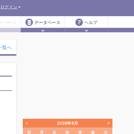
ログイン
イページ
データベース
ヘルプ
一覧へ
2026年8月
日
月
火
水
木
金
土