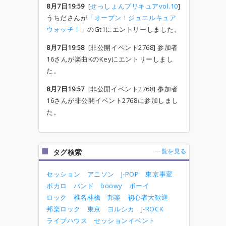
8月7日19:59
[
せっしょんプリキュアvol.10
]
うちださんが
「オープン！ジュエルキュア
ウォッチ！」
のGt1にエントリーしました。
8月7日19:58
[非公開イベント2768] 参加者
16さんが楽曲KのKeyにエントリーしまし
た。
8月7日19:57
[非公開イベント2768] 参加者
16さんが非公開イベント2768に参加しまし
た。
一覧を見る
タグ検索
セッション
アニソン
J-POP
東京事変
ボカロ
バンド
boowy
ボーイ
ロック
椎名林檎
邦楽
初心者大歓迎
邦楽ロック
東京
ヨルシカ
J-ROCK
ライブハウス
セッションイベント