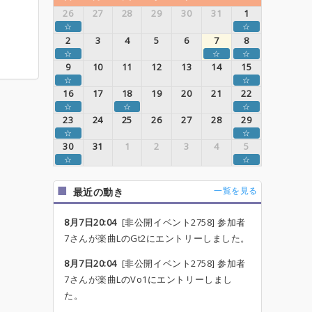
26
27
28
29
30
31
1
☆
☆
2
3
4
5
6
7
8
☆
☆
☆
9
10
11
12
13
14
15
☆
☆
16
17
18
19
20
21
22
☆
☆
☆
23
24
25
26
27
28
29
☆
☆
30
31
1
2
3
4
5
☆
☆
一覧を見る
最近の動き
8月7日20:04
[非公開イベント2758] 参加者
7さんが楽曲LのGt2にエントリーしました。
8月7日20:04
[非公開イベント2758] 参加者
7さんが楽曲LのVo1にエントリーしまし
た。