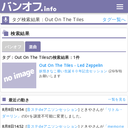
タグ検索結果：Out On The Tiles
タグ一覧へ
検索結果
バンオフ
楽曲
タグ：Out On The Tilesの検索結果：1件
Out On The Tiles - Led Zeppelin
妖怪きなこ爺い生誕６０年記念セッション
(26/8/8)
お願いします
一覧を見る
最近の動き
8月8日14:54
[
音ステdeアニソンセッション
] ときやさんが
「リトル・
ダーリン」
のDrを譲渡不可能に変更しました。
8月8日14:52
[
音ステdeアニソンセッション
] ときやさんが
「memorie