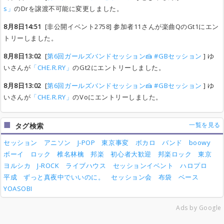
s」
のDrを譲渡不可能に変更しました。
8月8日14:51
[非公開イベント2758] 参加者11さんが楽曲QのGt1にエン
トリーしました。
8月8日13:02
[
第6回ガールズバンドセッション🍰 #GBセッション
] ゆ
いさんが
「CHE.R.RY」
のGt2にエントリーしました。
8月8日13:02
[
第6回ガールズバンドセッション🍰 #GBセッション
] ゆ
いさんが
「CHE.R.RY」
のVoにエントリーしました。
一覧を見る
タグ検索
セッション
アニソン
J-POP
東京事変
ボカロ
バンド
boowy
ボーイ
ロック
椎名林檎
邦楽
初心者大歓迎
邦楽ロック
東京
ヨルシカ
J-ROCK
ライブハウス
セッションイベント
ハロプロ
平成
ずっと真夜中でいいのに。
セッション会
布袋
ベース
YOASOBI
Ads by Google