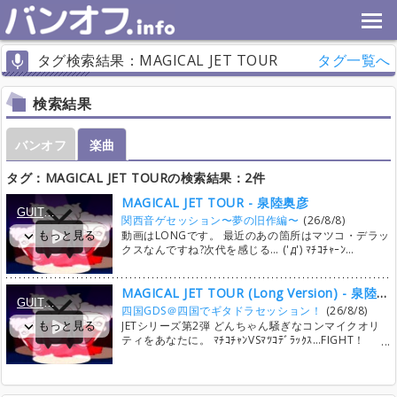
タグ検索結果：MAGICAL JET TOUR
タグ一覧へ
検索結果
バンオフ
楽曲
タグ：MAGICAL JET TOURの検索結果：2件
MAGICAL JET TOUR - 泉陸奥彦
関西音ゲセッション〜夢の旧作編〜
(26/8/8)
動画はLONGです。 最近のあの箇所はマツコ・デラッ
クスなんですね?次代を感じる… ('д') ﾏﾁｺﾁｬｰﾝ…
MAGICAL JET TOUR (Long Version) - 泉陸奥彦
四国GDS＠四国でギタドラセッション！
(26/8/8)
JETシリーズ第2弾 どんちゃん騒ぎなコンマイクオリ
ティをあなたに。 ﾏﾁｺﾁｬﾝVSﾏﾂｺﾃﾞﾗｯｸｽ…FIGHT！
（ ゜Д゜）