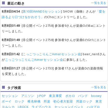
一覧を見る
最近の動き
8月8日04:54
[
第10回WANDSセッション
] SHOW（偽物）さんが
「愛を
語るより口づけをかわそう」
のChoにエントリーしました。
8月8日01:49
[非公開イベント2758] 参加者9さんが楽曲OのBaにエント
リーしました。
8月8日01:49
[非公開イベント2758] 参加者9さんが楽曲EのGt1にエント
リーしました。
8月8日01:42
[
こっこつっこりんごAimerセッション会
] beer_nerdさん
が
こっこつっこりんごAimerセッション会
に参加しました。
8月8日01:27
[非公開イベント2733] 参加者17さんが楽曲Dの楽曲情報
を変更しました。
一覧を見る
タグ検索
セッション
アニソン
J-POP
東京事変
ボカロ
バンド
boowy
ボーイ
ロック
椎名林檎
邦楽
初心者大歓迎
邦楽ロック
東京
ヨルシカ
J-ROCK
ライブハウス
セッションイベント
ハロプロ