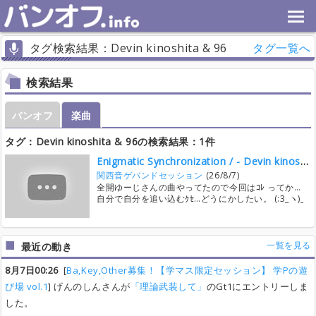
タグ検索結果：Devin kinoshita & 96
タグ一覧へ
検索結果
バンオフ
楽曲
タグ：Devin kinoshita & 96の検索結果：1件
Enigmatic Synchronization / - Devin kinoshita & 96
関西音ゲバンドセッション
(26/8/7)
全開ゆーじさんの曲やってたので今回はｺﾚ ってか…
自分で自分を追い込むｸｾ…どうにかしたい。 (:3_ヽ)_
一覧を見る
最近の動き
8月7日00:26
[
Ba,Key,Other募集！【学マス限定セッション】 学Pの遊
び場 vol.1
] げんのしんさんが
「理論武装して」
のGt1にエントリーしま
した。