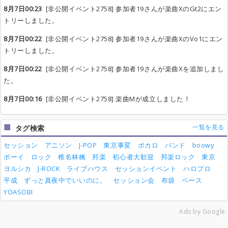
8月7日00:23
[非公開イベント2758] 参加者19さんが楽曲XのGt2にエン
トリーしました。
8月7日00:22
[非公開イベント2758] 参加者19さんが楽曲XのVo1にエン
トリーしました。
8月7日00:22
[非公開イベント2758] 参加者19さんが楽曲Xを追加しまし
た。
8月7日00:16
[非公開イベント2758] 楽曲Mが成立しました！
一覧を見る
タグ検索
セッション
アニソン
J-POP
東京事変
ボカロ
バンド
boowy
ボーイ
ロック
椎名林檎
邦楽
初心者大歓迎
邦楽ロック
東京
ヨルシカ
J-ROCK
ライブハウス
セッションイベント
ハロプロ
平成
ずっと真夜中でいいのに。
セッション会
布袋
ベース
YOASOBI
Ads by Google