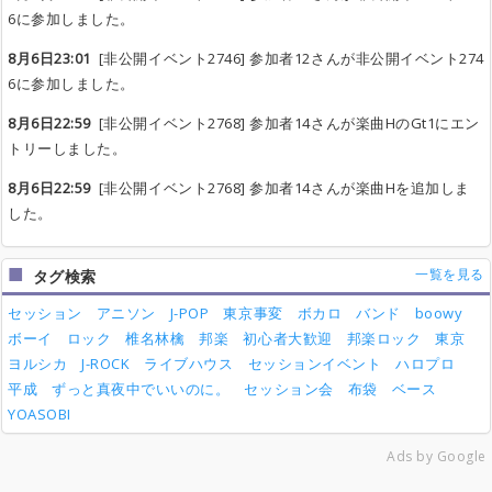
6に参加しました。
8月6日23:01
[非公開イベント2746] 参加者12さんが非公開イベント274
6に参加しました。
8月6日22:59
[非公開イベント2768] 参加者14さんが楽曲HのGt1にエン
トリーしました。
8月6日22:59
[非公開イベント2768] 参加者14さんが楽曲Hを追加しま
した。
一覧を見る
タグ検索
セッション
アニソン
J-POP
東京事変
ボカロ
バンド
boowy
ボーイ
ロック
椎名林檎
邦楽
初心者大歓迎
邦楽ロック
東京
ヨルシカ
J-ROCK
ライブハウス
セッションイベント
ハロプロ
平成
ずっと真夜中でいいのに。
セッション会
布袋
ベース
YOASOBI
Ads by Google