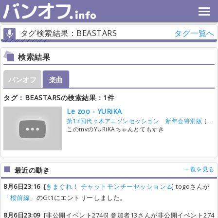
タグ検索結果：BEASTARS
タグ一覧へ
検索結果
バンオフ
楽曲
タグ：BEASTARSの検索結果：1件
Le zoo - YURiKA
第13回代々木アニソンセッション 新年会特別版
(26/8/6)
このmvのYURiKAちゃんとてもすき
一覧を見る
最近の動き
8月6日23:16
[
きまぐれ！ チャットモンチーセッション♨️
] togoさんが
「桜前線」
のGt1にエントリーしました。
8月6日23:09
[非公開イベント2746] 参加者13さんが非公開イベント274