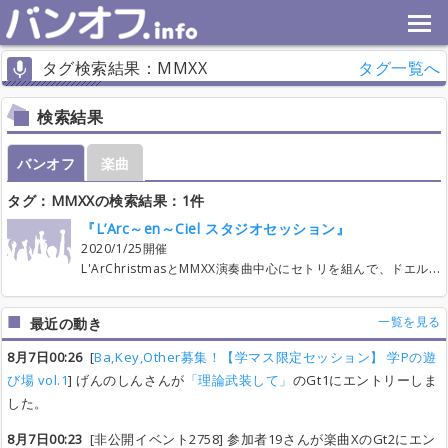
タグ検索結果：MMXX
タグ一覧へ
検索結果
バンオフ
楽曲
タグ：MMXXの検索結果：1件
『L’Arc～en～Ciel スタジオセッション』
2020/1/25開催
L'ArChristmasとMMXX演奏曲中心にセトリを組んで、ドエルと盛り上がろうという企画です。カラオケとは一味違う生演奏の迫力で歌ってみませんか！楽器隊固定のヴォーカル参加型イベントです。初心者、お一人様、大歓迎です。 ＞＞＞＞＞＞＞＞＞＞＞＞＞＞ ＜イベント詳細＞ 日にち：１月25日（土） 時間：１２時００分～１７時００分 （ヴォーカル参加者および見学参加者の集合、受付時間は開催３０分前の１１時３０分からとなります。 １１:００～ 楽器隊セッティング・リハ １１:３０～ Vo.参加者受付 １２:００～ セッション開始 １６:３０ セッション終了 １７：００ 撤収 １７:３０～ 虹会（うちあげ） 場所：野方スタジオNOAH E1stスタジオ ｱｸｾｽ https://www.studionoah.jp/nogata/accessmap/ 参加費： Vo参加：2500円 見学参加：500円 虹会（打ち上げ）参加費：3500円 楽器隊メンバーはこちら↓ （演奏陣紹介） L'Arc～en～Ciel copy band ラル倶楽部 https://www.youtube.com/watch?v=fWGNjKbci2s 【Ｇｔ】Jun（主催・幹事。所属/ﾗﾙ倶楽部）@larclub_com 【Ｂａ】mitsuru（所属/ﾗﾙ倶楽部）→http://mixi.jp/show_friend.pl?id=1169379 【Ｄｒ】rikihiro（所属/ﾗﾙ倶楽部）@riki79924231 【keyboard】takaya（所属/ﾗﾙ倶楽部）@takaya_IDEA ■■■■■■■■■■■■■■■■■■■■■■■■ 楽曲リスト（演奏順ではありません） 1 winter fall 2 Caress of Venus 3 snow drop 4 BLESS 5 接吻 6 fate 7 Dearest Love 8 MY HEART DRAWS A DREAM 9 Hurry Xmas 10 Driver's High 11 DIVE TO BLUE 12 未来世界 13 静かの海で 14 X X X 15 Wings Flap 16 Link 17 White Feathers 18 Don't be Afraid 19 twinkle, twinkle 20 雪の足跡 21 HEAVEN'S DRIVE 22 STAY AWAY 23 ALONE EN LA VIDA 24 LOST HEAVEN 25 花葬 26 浸食～lose control～ 27 Pretty girl 28 Coming Closer 29 forbidden lover 30 wild flower 31 砂時計 32 Lover Boy 33 海辺 34 Lies and Truth 35 叙情詩 36 Sell my Soul 37 Anemone 38 the Fourth Avenue Cafe 39 As if In a dream 40 虹 41 HONEY 42 MMXX枠 43 MMXX枠 44 READY STEADY GO ●楽曲へのエントリーはGoogle spread sheetにて行いますので、Vo.参加希望者は まずは参加表明をお願いします。追ってsheetのURLをメッセージにてお送りします。 ●楽曲へのエントリーは1/15（水）２１：００～を予定しております。１人最大３曲エントリー可能です。参加人数次第で4曲目以降開放します。 ●バンオフi外でVo.参加者が既に7名いらっしゃいますので、こちらでは最大7名募集いたします。
一覧を見る
最近の動き
8月7日00:26
[
Ba,Key,Other募集！【学マス限定セッション】 学Pの遊
び場 vol.1
] げんのしんさんが
「理論武装して」
のGt1にエントリーしま
した。
8月7日00:23
[非公開イベント2758] 参加者19さんが楽曲XのGt2にエン