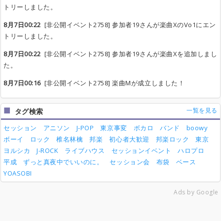
トリーしました。
8月7日00:22
[非公開イベント2758] 参加者19さんが楽曲XのVo1にエン
トリーしました。
8月7日00:22
[非公開イベント2758] 参加者19さんが楽曲Xを追加しまし
た。
8月7日00:16
[非公開イベント2758] 楽曲Mが成立しました！
一覧を見る
タグ検索
セッション
アニソン
J-POP
東京事変
ボカロ
バンド
boowy
ボーイ
ロック
椎名林檎
邦楽
初心者大歓迎
邦楽ロック
東京
ヨルシカ
J-ROCK
ライブハウス
セッションイベント
ハロプロ
平成
ずっと真夜中でいいのに。
セッション会
布袋
ベース
YOASOBI
Ads by Google